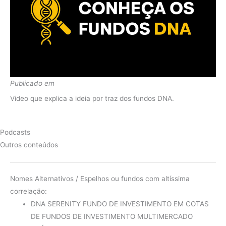
Fundo
5.05%
2021
CDI
4.43%
diferença
0.62%
Fundo
1.55%
2020
CDI
0.72%
Publicado em
diferença
0.84%
Video que explica a ideia por traz dos fundos DNA.
Podcasts
Outros conteúdos
Nomes Alternativos / Espelhos ou fundos com altíssima
correlação:
DNA SERENITY FUNDO DE INVESTIMENTO EM COTAS
DE FUNDOS DE INVESTIMENTO MULTIMERCADO