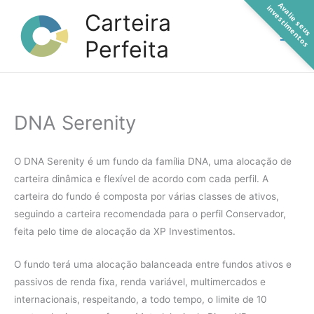
A
a
l
i
e
s
e
u
s
n
v
e
s
t
i
m
e
n
t
o
Ir
v
i
s
Carteira
para
Perfeita
o
conteúdo
DNA Serenity
O DNA Serenity é um fundo da família DNA, uma alocação de
carteira dinâmica e flexível de acordo com cada perfil. A
carteira do fundo é composta por várias classes de ativos,
seguindo a carteira recomendada para o perfil Conservador,
feita pelo time de alocação da XP Investimentos.
O fundo terá uma alocação balanceada entre fundos ativos e
passivos de renda fixa, renda variável, multimercados e
internacionais, respeitando, a todo tempo, o limite de 10