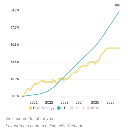
84.7%
67.7%
50.8%
33.8%
16.9%
-0.1%
2021
2022
2023
2024
2025
2026
DNA Strategy
CDI
IMA-B
IBOV
Indicadores Quantitativos
Levando em conta o último mês "fechado".