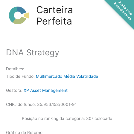
A
a
l
i
e
s
e
u
s
n
v
e
s
t
i
m
e
n
t
o
Ir
v
i
s
Carteira
para
Perfeita
o
conteúdo
DNA Strategy
Detalhes:
Tipo de Fundo:
Multimercado Média Volatilidade
Gestora:
XP Asset Management
CNPJ do fundo: 35.956.153/0001-91
Posição no ranking da categoria: 30º colocado
Gráfico de Retorno