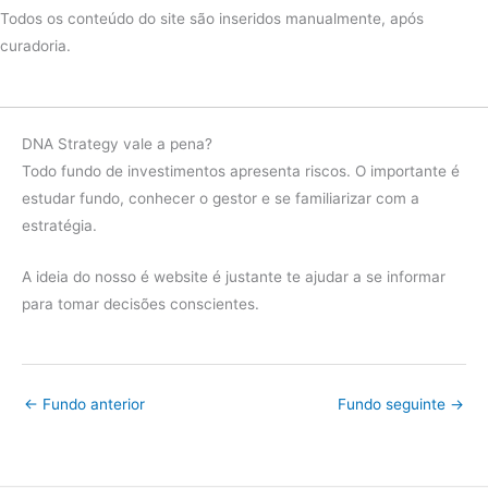
2023
CDI
13.04%
Todos os conteúdo do site são inseridos manualmente, após
curadoria.
diferença
-2.87%
Fundo
2.05%
2022
CDI
12.39%
DNA Strategy vale a pena?
diferença
-10.34%
Todo fundo de investimentos apresenta riscos. O importante é
estudar fundo, conhecer o gestor e se familiarizar com a
Fundo
3.01%
estratégia.
2021
CDI
4.43%
A ideia do nosso é website é justante te ajudar a se informar
diferença
-1.41%
para tomar decisões conscientes.
Fundo
11.66%
2020
CDI
1.71%
diferença
9.94%
←
Fundo anterior
Fundo seguinte
→