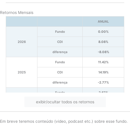
Retornos Mensais
ANUAL
Fundo
0.00%
2026
CDI
8.08%
diferença
-8.08%
Fundo
11.42%
2025
CDI
14.19%
diferença
-2.77%
Fundo
2.67%
exibir/ocultar todos os retornos
2024
CDI
10.88%
diferença
-8.22%
Em breve teremos conteúdo (video, podcast etc.) sobre esse fundo.
Fundo
10.17%