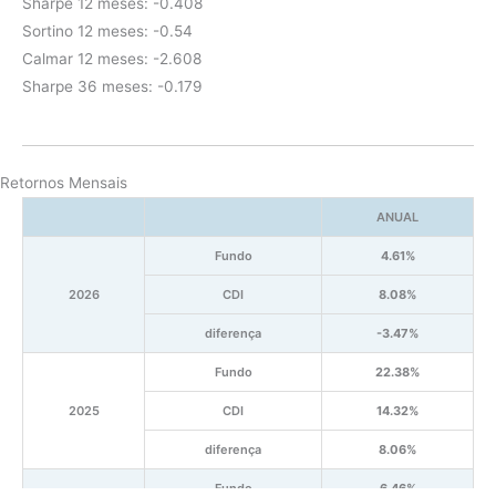
Sharpe 12 meses: -0.408
Sortino 12 meses: -0.54
Calmar 12 meses: -2.608
Sharpe 36 meses: -0.179
Retornos Mensais
ANUAL
Fundo
4.61%
2026
CDI
8.08%
diferença
-3.47%
Fundo
22.38%
2025
CDI
14.32%
diferença
8.06%
Fundo
6.46%