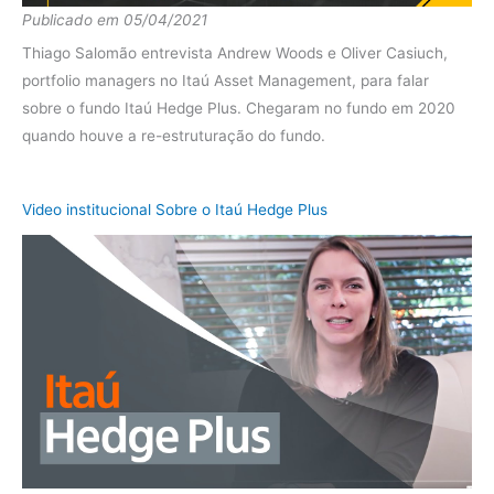
Publicado em 05/04/2021
diferença
15.65%
Thiago Salomão entrevista Andrew Woods e Oliver Casiuch,
Fundo
14.74%
portfolio managers no Itaú Asset Management, para falar
sobre o fundo Itaú Hedge Plus. Chegaram no fundo em 2020
2019
CDI
5.96%
quando houve a re-estruturação do fundo.
diferença
8.78%
Fundo
15.76%
Video institucional Sobre o Itaú Hedge Plus
2018
CDI
6.42%
diferença
9.34%
Fundo
11.66%
2017
CDI
9.92%
diferença
1.73%
Fundo
27.14%
2016
CDI
14.01%