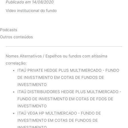
Publicado em 14/08/2020
diferença
13.14%
Video institucional do fundo
Fundo
8.39%
2015
CDI
13.25%
Podcasts
diferença
-4.86%
Outros conteúdos
Fundo
10.58%
2014
CDI
10.81%
Nomes Alternativos / Espelhos ou fundos com altíssima
diferença
-0.23%
correlação:
ITAÚ PRIVATE HEDGE PLUS MULTIMERCADO - FUNDO
Fundo
14.91%
DE INVESTIMENTO EM COTAS DE FUNDOS DE
2013
CDI
8.07%
INVESTIMENTO
ITAÚ DISTRIBUIDORES HEDGE PLUS MULTIMERCADO -
diferença
6.84%
FUNDO DE INVESTIMENTO EM COTAS DE FDOS DE
Fundo
14.13%
INVESTIMENTO
2012
CDI
8.35%
ITAÚ VEGA HP MULTIMERCADO - FUNDO DE
INVESTIMENTO EM COTAS DE FUNDOS DE
diferença
5.78%
INVESTIMENTO