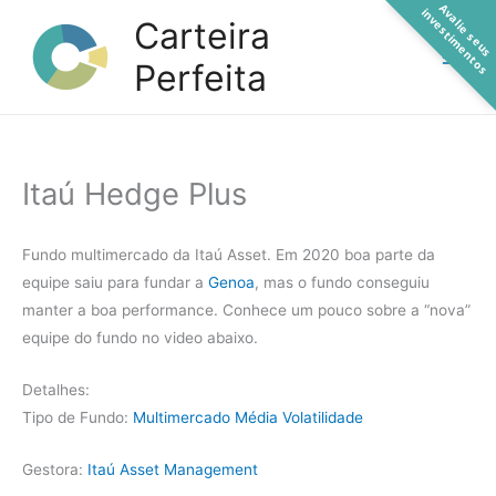
A
a
l
i
e
s
e
u
s
n
v
e
s
t
i
m
e
n
t
o
Ir
v
i
s
Carteira
para
Perfeita
o
conteúdo
Itaú Hedge Plus
Fundo multimercado da Itaú Asset. Em 2020 boa parte da
equipe saiu para fundar a
Genoa
, mas o fundo conseguiu
manter a boa performance. Conhece um pouco sobre a “nova”
equipe do fundo no video abaixo.
Detalhes:
Tipo de Fundo:
Multimercado Média Volatilidade
Gestora:
Itaú Asset Management