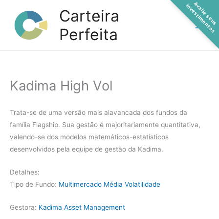
A
a
l
i
e
s
e
u
s
n
v
e
s
t
i
m
e
n
t
o
Ir
v
i
s
Carteira
para
Perfeita
o
conteúdo
Kadima High Vol
Trata-se de uma versão mais alavancada dos fundos da
família Flagship. Sua gestão é majoritariamente quantitativa,
valendo-se dos modelos matemáticos-estatísticos
desenvolvidos pela equipe de gestão da Kadima.
Detalhes:
Tipo de Fundo:
Multimercado Média Volatilidade
Gestora:
Kadima Asset Management