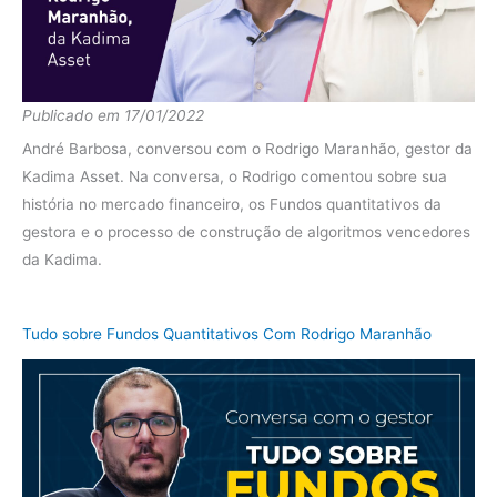
diferença
-2.20%
Fundo
16.54%
2015
CDI
13.25%
Publicado em 17/01/2022
diferença
3.29%
André Barbosa, conversou com o Rodrigo Maranhão, gestor da
Fundo
12.72%
Kadima Asset. Na conversa, o Rodrigo comentou sobre sua
2014
CDI
10.81%
história no mercado financeiro, os Fundos quantitativos da
gestora e o processo de construção de algoritmos vencedores
diferença
1.91%
da Kadima.
Fundo
30.30%
2013
CDI
8.07%
Tudo sobre Fundos Quantitativos Com Rodrigo Maranhão
diferença
22.23%
Fundo
17.49%
2012
CDI
5.99%
diferença
11.50%