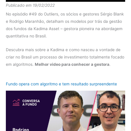
Publicado em 19/02/2022
diferença
1.07%
No episódio #49 do Outliers, os sócios e gestores Sérgio Blank
Fundo
2.86%
e Rodrigo Maranhão, detalham os modelos por trás da gestão
dos fundos da Kadima Asset – gestora pioneira na abordagem
2019
CDI
5.96%
quantitativa no Brasil.
diferença
-3.11%
Descubra mais sobre a Kadima e como nasceu a vontade de
Fundo
16.12%
criar no Brasil um processo de investimento totalmente focado
2018
CDI
6.42%
em algoritmos.
Melhor video para conhecer a gestora
.
diferença
9.70%
Fundo
20.60%
Fundo opera com algoritmo e tem resultado surpreendente
2017
CDI
9.92%
diferença
10.68%
Fundo
11.80%
2016
CDI
14.01%