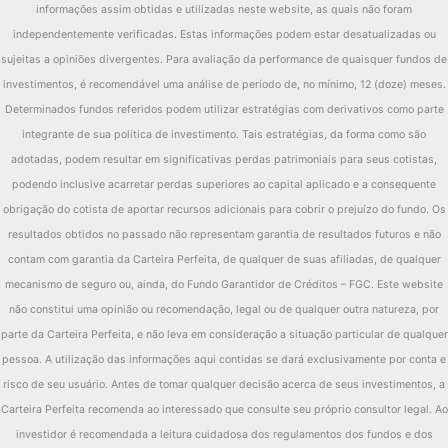
Fundo
10.89%
informações assim obtidas e utilizadas neste website, as quais não foram
independentemente verificadas. Estas informações podem estar desatualizadas ou
2013
IMA-B
-10.02%
sujeitas a opiniões divergentes. Para avaliação da performance de quaisquer fundos de
diferença
20.90%
investimentos, é recomendável uma análise de período de, no mínimo, 12 (doze) meses.
Fundo
9.63%
Determinados fundos referidos podem utilizar estratégias com derivativos como parte
integrante de sua política de investimento. Tais estratégias, da forma como são
2012
IMA-B
26.31%
adotadas, podem resultar em significativas perdas patrimoniais para seus cotistas,
diferença
-16.68%
podendo inclusive acarretar perdas superiores ao capital aplicado e a consequente
obrigação do cotista de aportar recursos adicionais para cobrir o prejuízo do fundo. Os
resultados obtidos no passado não representam garantia de resultados futuros e não
contam com garantia da Carteira Perfeita, de qualquer de suas afiliadas, de qualquer
mecanismo de seguro ou, ainda, do Fundo Garantidor de Créditos – FGC. Este website
não constitui uma opinião ou recomendação, legal ou de qualquer outra natureza, por
parte da Carteira Perfeita, e não leva em consideração a situação particular de qualquer
pessoa. A utilização das informações aqui contidas se dará exclusivamente por conta e
risco de seu usuário. Antes de tomar qualquer decisão acerca de seus investimentos, a
Carteira Perfeita recomenda ao interessado que consulte seu próprio consultor legal. Ao
investidor é recomendada a leitura cuidadosa dos regulamentos dos fundos e dos