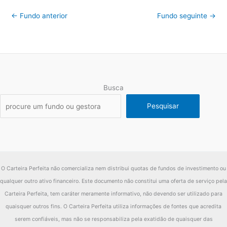
Fundo
18.02%
←
Fundo anterior
Fundo seguinte
→
2017
IMA-B
12.79%
diferença
5.23%
Fundo
15.88%
2016
IMA-B
24.81%
Busca
diferença
-8.93%
Pesquisar
Fundo
11.03%
2015
IMA-B
8.88%
diferença
2.14%
O Carteira Perfeita não comercializa nem distribui quotas de fundos de investimento ou
Fundo
5.30%
qualquer outro ativo financeiro. Este documento não constitui uma oferta de serviço pela
2014
IMA-B
14.54%
Carteira Perfeita, tem caráter meramente informativo, não devendo ser utilizado para
quaisquer outros fins. O Carteira Perfeita utiliza informações de fontes que acredita
diferença
-9.24%
serem confiáveis, mas não se responsabiliza pela exatidão de quaisquer das