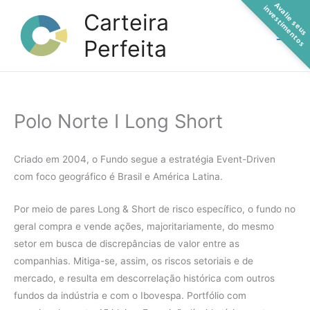
A
a
l
i
e
s
e
u
s
n
v
e
s
t
i
m
e
n
t
o
Ir
v
i
s
Carteira
para
Perfeita
o
conteúdo
Polo Norte I Long Short
Criado em 2004, o Fundo segue a estratégia Event-Driven
com foco geográfico é Brasil e América Latina.
Por meio de pares Long & Short de risco específico, o fundo no
geral compra e vende ações, majoritariamente, do mesmo
setor em busca de discrepâncias de valor entre as
companhias. Mitiga-se, assim, os riscos setoriais e de
mercado, e resulta em descorrelação histórica com outros
fundos da indústria e com o Ibovespa. Portfólio com