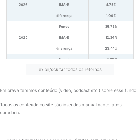
2026
IMA-B
4.75%
diferença
1.00%
Fundo
35.78%
2025
IMA-B
12.34%
diferença
23.44%
Fundo
-6.02%
exibir/ocultar todos os retornos
2024
IMA-B
-2.02%
diferença
-4.00%
Em breve teremos conteúdo (video, podcast etc.) sobre esse fundo.
Fundo
34.34%
2023
IMA-B
16.13%
Todos os conteúdo do site são inseridos manualmente, após
curadoria.
diferença
18.21%
Fundo
-5.39%
2022
IMA-B
7.06%