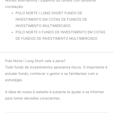
Nomes Alternativos / Espelhos ou fundos com altíssima
diferença
-12.45%
correlação:
POLO NORTE I LONG SHORT FUNDO DE
Fundo
3.37%
INVESTIMENTO EM COTAS DE FUNDOS DE
2021
IMA-B
-1.31%
INVESTIMENTO MULTIMERCADO
POLO NORTE II FUNDO DE INVESTIMENTO EM COTAS
diferença
4.68%
DE FUNDOS DE INVESTIMENTO MULTIMERCADO
Fundo
2.46%
2020
IMA-B
6.41%
diferença
-3.94%
Polo Norte I Long Short vale a pena?
Todo fundo de investimentos apresenta riscos. O importante é
Fundo
8.94%
estudar fundo, conhecer o gestor e se familiarizar com a
2019
IMA-B
22.95%
estratégia.
diferença
-14.01%
A ideia do nosso é website é justante te ajudar a se informar
Fundo
21.75%
para tomar decisões conscientes.
2018
IMA-B
13.06%
diferença
8.69%