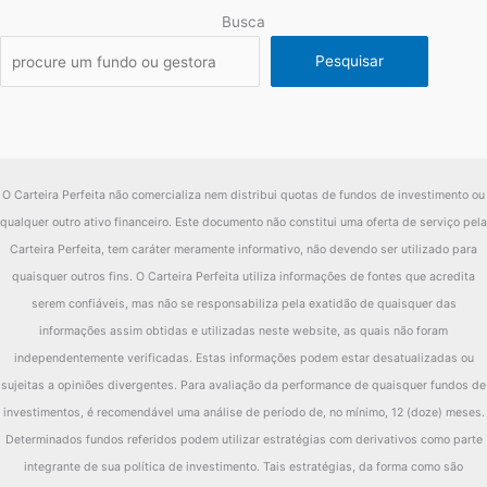
Fundo
6.64%
Busca
2018
CDI
6.42%
Pesquisar
diferença
0.22%
Fundo
10.41%
2017
CDI
9.92%
O Carteira Perfeita não comercializa nem distribui quotas de fundos de investimento ou
diferença
0.49%
qualquer outro ativo financeiro. Este documento não constitui uma oferta de serviço pela
Fundo
16.82%
Carteira Perfeita, tem caráter meramente informativo, não devendo ser utilizado para
2016
CDI
14.01%
quaisquer outros fins. O Carteira Perfeita utiliza informações de fontes que acredita
serem confiáveis, mas não se responsabiliza pela exatidão de quaisquer das
diferença
2.82%
informações assim obtidas e utilizadas neste website, as quais não foram
Fundo
11.63%
independentemente verificadas. Estas informações podem estar desatualizadas ou
sujeitas a opiniões divergentes. Para avaliação da performance de quaisquer fundos de
2015
CDI
13.25%
investimentos, é recomendável uma análise de período de, no mínimo, 12 (doze) meses.
diferença
-1.62%
Determinados fundos referidos podem utilizar estratégias com derivativos como parte
Fundo
10.24%
integrante de sua política de investimento. Tais estratégias, da forma como são