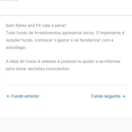
Fundo
11.39%
2022
CDI
12.39%
Sam Rates and FX vale a pena?
diferença
-1.00%
Todo fundo de investimentos apresenta riscos. O importante é
estudar fundo, conhecer o gestor e se familiarizar com a
Fundo
2.28%
estratégia.
2021
CDI
4.43%
A ideia do nosso é website é justante te ajudar a se informar
diferença
-2.14%
para tomar decisões conscientes.
Fundo
2.37%
2020
CDI
2.76%
diferença
-0.39%
←
Fundo anterior
Fundo seguinte
→
Fundo
4.95%
2019
CDI
5.96%
diferença
-1.01%