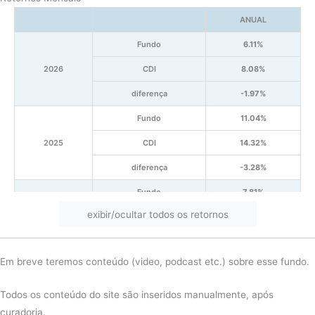
ANUAL
Fundo
6.11%
2026
CDI
8.08%
diferença
-1.97%
Fundo
11.04%
2025
CDI
14.32%
diferença
-3.28%
Fundo
7.81%
exibir/ocultar todos os retornos
2024
CDI
10.88%
diferença
-3.07%
Em breve teremos conteúdo (video, podcast etc.) sobre esse fundo.
Fundo
10.27%
2023
CDI
13.04%
Todos os conteúdo do site são inseridos manualmente, após
curadoria.
diferença
-2.77%