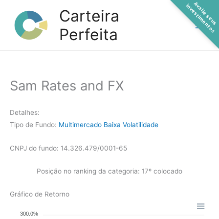
A
a
l
i
e
s
e
u
s
n
v
e
s
t
i
m
e
n
t
o
Ir
v
i
s
Carteira
para
Perfeita
o
conteúdo
Sam Rates and FX
Detalhes:
Tipo de Fundo:
Multimercado Baixa Volatilidade
CNPJ do fundo: 14.326.479/0001-65
Posição no ranking da categoria: 17º colocado
Gráfico de Retorno
300.0%