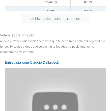
diferença
8.03%
Fundo
0.54%
exibir/ocultar todos os retornos
2024
CDI
10.88%
diferença
-10.34%
Videos sobre o fundo
Fundo
11.83%
A ideia é trazer video mais "perenes", que te permitam conhecer o gestor e o
2023
CDI
13.04%
fundo. Evitamos videos que sejam muito focados no posicionamento
momentâneo da carteira.
diferença
-1.21%
Entrevista com Cláudio Delbrueck
Fundo
15.34%
2022
CDI
12.39%
diferença
2.95%
Fundo
9.51%
2021
CDI
4.43%
diferença
5.09%