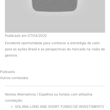
Fundo
5.94%
2020
CDI
2.76%
diferença
3.18%
Fundo
8.46%
Publicado em 07/04/2022
2019
CDI
5.96%
Excelente oportunidade para conhecer a estratégia de valor
diferença
2.50%
para as ações Brasil e as perspectivas do mercado na visão da
gestora.
Fundo
8.54%
2018
CDI
6.42%
Podcasts
diferença
2.11%
Outros conteúdos
Fundo
9.46%
2017
CDI
9.92%
Nomes Alternativos / Espelhos ou fundos com altíssima
diferença
-0.47%
correlação:
SOLANA LONG AND SHORT FUNDO DE INVESTIMENTO
Fundo
16.19%