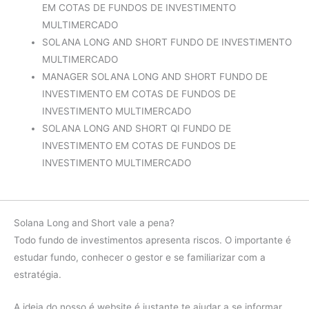
EM COTAS DE FUNDOS DE INVESTIMENTO
2016
CDI
14.01%
MULTIMERCADO
diferença
2.18%
SOLANA LONG AND SHORT FUNDO DE INVESTIMENTO
MULTIMERCADO
Fundo
14.47%
MANAGER SOLANA LONG AND SHORT FUNDO DE
2015
CDI
13.25%
INVESTIMENTO EM COTAS DE FUNDOS DE
INVESTIMENTO MULTIMERCADO
diferença
1.22%
SOLANA LONG AND SHORT QI FUNDO DE
Fundo
14.41%
INVESTIMENTO EM COTAS DE FUNDOS DE
2014
CDI
10.81%
INVESTIMENTO MULTIMERCADO
diferença
3.60%
Fundo
0.70%
Solana Long and Short vale a pena?
2013
CDI
1.53%
Todo fundo de investimentos apresenta riscos. O importante é
diferença
-0.84%
estudar fundo, conhecer o gestor e se familiarizar com a
estratégia.
A ideia do nosso é website é justante te ajudar a se informar