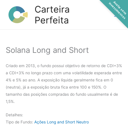
A
a
l
i
e
s
e
u
s
n
v
e
s
t
i
m
e
n
t
o
Ir
v
i
s
Carteira
para
Perfeita
o
conteúdo
Solana Long and Short
Criado em 2013, o fundo possui objetivo de retorno de CDI+3%
a CDI+3% no longo prazo com uma volatilidade esperada entre
4% e 5% ao ano. A exposição líquida geralmente fica em 0
(neutra), já a exposição bruta fica entre 100 e 150%. O
tamanho das posições compradas do fundo usualmente é de
1,5%.
Detalhes:
Tipo de Fundo:
Ações Long and Short Neutro