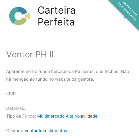
A
a
l
i
e
s
e
u
s
n
v
e
s
t
i
m
e
n
t
o
Ir
v
i
s
Carteira
para
Perfeita
o
conteúdo
Ventor PH II
Aparentemente fundo herdado da Paineiras, que fechou. Não
há menção ao fundo no website da gestora.
#RIP
Detalhes:
Tipo de Fundo:
Multimercado Alta Volatilidade
Gestora:
Ventor Investimentos