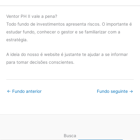
2019
IMA-B
22.95%
Ventor PH II vale a pena?
diferença
-22.95%
Todo fundo de investimentos apresenta riscos. O importante é
estudar fundo, conhecer o gestor e se familiarizar com a
Fundo
0.00%
estratégia.
2018
IMA-B
13.06%
A ideia do nosso é website é justante te ajudar a se informar
diferença
-13.06%
para tomar decisões conscientes.
Fundo
0.00%
2017
IMA-B
12.79%
diferença
-12.79%
←
Fundo anterior
Fundo seguinte
→
Fundo
0.00%
2016
IMA-B
24.81%
diferença
-24.81%
Fundo
0.00%
Busca