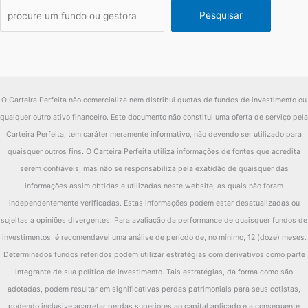
2015
IMA-B
8.88%
Pesquisar
diferença
-8.88%
Fundo
0.00%
2014
IMA-B
14.07%
O Carteira Perfeita não comercializa nem distribui quotas de fundos de investimento ou
diferença
-14.07%
qualquer outro ativo financeiro. Este documento não constitui uma oferta de serviço pela
Fundo
0.00%
Carteira Perfeita, tem caráter meramente informativo, não devendo ser utilizado para
2013
IMA-B
-10.02%
quaisquer outros fins. O Carteira Perfeita utiliza informações de fontes que acredita
serem confiáveis, mas não se responsabiliza pela exatidão de quaisquer das
diferença
10.02%
informações assim obtidas e utilizadas neste website, as quais não foram
Fundo
0.00%
independentemente verificadas. Estas informações podem estar desatualizadas ou
sujeitas a opiniões divergentes. Para avaliação da performance de quaisquer fundos de
2012
IMA-B
26.31%
investimentos, é recomendável uma análise de período de, no mínimo, 12 (doze) meses.
diferença
-26.31%
Determinados fundos referidos podem utilizar estratégias com derivativos como parte
integrante de sua política de investimento. Tais estratégias, da forma como são
adotadas, podem resultar em significativas perdas patrimoniais para seus cotistas,
podendo inclusive acarretar perdas superiores ao capital aplicado e a consequente