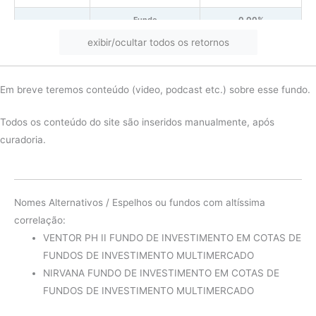
Fundo
0.00%
exibir/ocultar todos os retornos
2023
IMA-B
16.13%
diferença
-16.13%
Em breve teremos conteúdo (video, podcast etc.) sobre esse fundo.
Fundo
0.00%
2022
IMA-B
7.06%
Todos os conteúdo do site são inseridos manualmente, após
curadoria.
diferença
-7.06%
Fundo
0.00%
2021
IMA-B
-1.31%
Nomes Alternativos / Espelhos ou fundos com altíssima
diferença
1.31%
correlação:
VENTOR PH II FUNDO DE INVESTIMENTO EM COTAS DE
Fundo
0.00%
FUNDOS DE INVESTIMENTO MULTIMERCADO
2020
IMA-B
6.41%
NIRVANA FUNDO DE INVESTIMENTO EM COTAS DE
FUNDOS DE INVESTIMENTO MULTIMERCADO
diferença
-6.41%
Fundo
0.00%