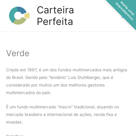
A
a
l
i
e
s
e
u
s
n
v
e
s
t
i
m
e
n
t
o
Ir
v
i
s
Carteira
para
Perfeita
o
conteúdo
Verde
Criado em 1997, é um dos fundos multimercados mais antigos
do Brasil. Gerido pelo “lendário” Luis Stuhlberger, que é
considerado por muitos um dos melhores gestores
multimercados do país.
É um fundo multimercado “macro” tradicional, atuando no
mercado brasileiro e internacional de ações, renda fixa e
moedas.