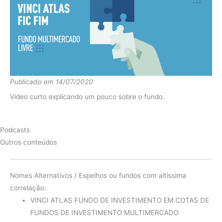
Fundo
-4.09%
2021
CDI
4.43%
diferença
-8.51%
Fundo
5.87%
2020
CDI
2.76%
Publicado em 14/07/2020
diferença
3.12%
Video curto explicando um pouco sobre o fundo.
Fundo
13.52%
2019
CDI
5.96%
Podcasts
Outros conteúdos
diferença
7.55%
Fundo
0.86%
Nomes Alternativos / Espelhos ou fundos com altíssima
2018
CDI
6.42%
correlação:
diferença
-5.56%
VINCI ATLAS FUNDO DE INVESTIMENTO EM COTAS DE
Fundo
13.83%
FUNDOS DE INVESTIMENTO MULTIMERCADO