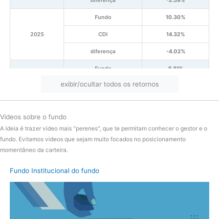
Fundo
10.30%
2025
CDI
14.32%
diferença
-4.02%
Fundo
8.81%
exibir/ocultar todos os retornos
2024
CDI
10.88%
diferença
-2.08%
Videos sobre o fundo
Fundo
9.04%
A ideia é trazer video mais "perenes", que te permitam conhecer o gestor e o
2023
CDI
13.04%
fundo. Evitamos videos que sejam muito focados no posicionamento
momentâneo da carteira.
diferença
-4.00%
Fundo Institucional do fundo
Fundo
8.05%
2022
CDI
12.39%
diferença
-4.34%