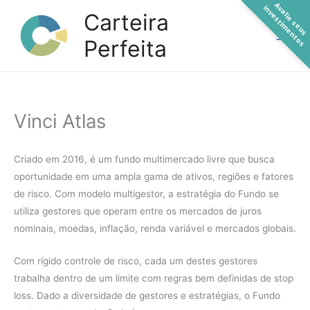
A
a
l
i
e
s
e
u
s
n
v
e
s
t
i
m
e
n
t
o
Ir
v
i
s
Carteira
para
Perfeita
o
conteúdo
Vinci Atlas
Criado em 2016, é um fundo multimercado livre que busca
oportunidade em uma ampla gama de ativos, regiões e fatores
de risco. Com modelo multigestor, a estratégia do Fundo se
utiliza gestores que operam entre os mercados de juros
nominais, moedas, inflação, renda variável e mercados globais.
Com rígido controle de risco, cada um destes gestores
trabalha dentro de um limite com regras bem definidas de stop
loss. Dado a diversidade de gestores e estratégias, o Fundo