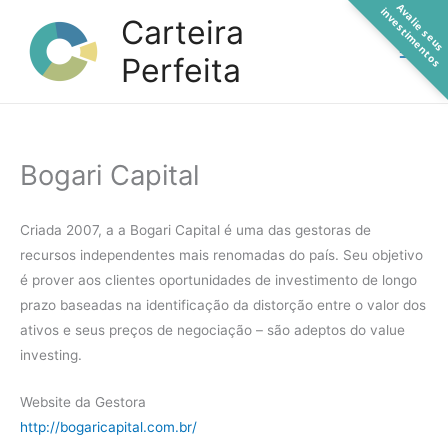
A
a
l
i
e
s
e
u
s
n
v
e
s
t
i
m
e
n
t
o
Ir
v
i
s
Carteira
para
Perfeita
o
conteúdo
Bogari Capital
Criada 2007, a a Bogari Capital é uma das gestoras de
recursos independentes mais renomadas do país. Seu objetivo
é prover aos clientes oportunidades de investimento de longo
prazo baseadas na identificação da distorção entre o valor dos
ativos e seus preços de negociação – são adeptos do value
investing.
Website da Gestora
http://bogaricapital.com.br/