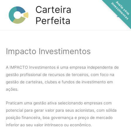
A
a
l
i
e
s
e
u
s
n
v
e
s
t
i
m
e
n
t
o
Ir
v
i
s
Carteira
para
Perfeita
o
conteúdo
Impacto Investimentos
A IMPACTO Investimentos é uma empresa independente de
gestão profissional de recursos de terceiros, com foco na
gestão de carteiras, clubes e fundos de investimento em
ações.
Praticam uma gestão ativa selecionando empresas com
potencial para gerar valor para seus acionistas, com sólida
posição financeira, boa governança e preço de mercado
inferior ao seu valor intrínseco ou econômico.