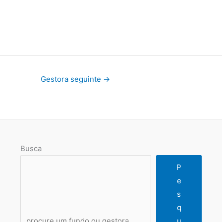
Gestora seguinte
→
Busca
P
e
s
q
u