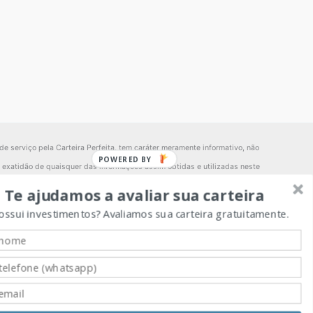
de serviço pela Carteira Perfeita, tem caráter meramente informativo, não
POWERED BY
la exatidão de quaisquer das informações assim obtidas e utilizadas neste
o da performance de quaisquer fundos de investimentos, é recomendável
Te ajudamos a avaliar sua carteira
política de investimento. Tais estratégias, da forma como são adotadas,
possui investimentos? Avaliamos sua carteira gratuitamente.
gação do cotista de aportar recursos adicionais para cobrir o prejuízo do
filiadas, de qualquer mecanismo de seguro ou, ainda, do Fundo Garantidor
consideração a situação particular de qualquer pessoa. A utilização das
rfeita recomenda ao interessado que consulte seu próprio consultor legal.
 na exposição a riscos, inclusive na possibilidade de perda total do