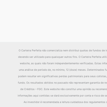
O Carteira Perfeita não comercializa nem distribui quotas de fundos de i
devendo ser utilizado para quaisquer outros fins. O Carteira Perfeita ut
website, as quais não foram independentemente verificadas. Estas inf
uma análise de período de, no mínimo, 12 (doze) meses. Determinados fu
podem resultar em significativas perdas patrimoniais para seus cotistas,
fundo. Os resultados obtidos no passado não representam garantia de res
de Créditos – FGC. Este website não constitui uma opinião ou recomenda
informações aqui contidas se dará exclusivamente por conta e risco de se
Ao investidor é recomendada a leitura cuidadosa dos regulamentos do