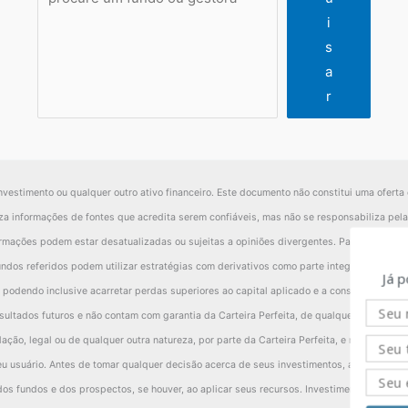
i
s
a
r
nvestimento ou qualquer outro ativo financeiro. Este documento não constitui uma oferta 
iliza informações de fontes que acredita serem confiáveis, mas não se responsabiliza pe
ormações podem estar desatualizadas ou sujeitas a opiniões divergentes. Para avaliaçã
ndos referidos podem utilizar estratégias com derivativos como parte integrante de sua 
Já 
 podendo inclusive acarretar perdas superiores ao capital aplicado e a consequente obri
ultados futuros e não contam com garantia da Carteira Perfeita, de qualquer de suas a
ção, legal ou de qualquer outra natureza, por parte da Carteira Perfeita, e não leva em 
u usuário. Antes de tomar qualquer decisão acerca de seus investimentos, a Carteira Pe
s fundos e dos prospectos, se houver, ao aplicar seus recursos. Investimentos implicam