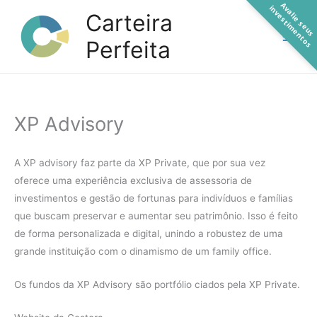
A
a
l
i
e
s
e
u
s
n
v
e
s
t
i
m
e
n
t
o
Ir
v
i
s
Carteira
para
Perfeita
o
conteúdo
XP Advisory
A XP advisory faz parte da XP Private, que por sua vez
oferece uma experiência exclusiva de assessoria de
investimentos e gestão de fortunas para indivíduos e famílias
que buscam preservar e aumentar seu patrimônio. Isso é feito
de forma personalizada e digital, unindo a robustez de uma
grande instituição com o dinamismo de um family office.
Os fundos da XP Advisory são portfólio ciados pela XP Private.