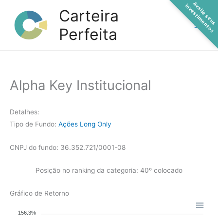
A
a
l
i
e
s
e
u
s
n
v
e
s
t
i
m
e
n
t
o
Ir
v
i
s
Carteira
para
Perfeita
o
conteúdo
Alpha Key Institucional
Detalhes:
Tipo de Fundo:
Ações Long Only
CNPJ do fundo: 36.352.721/0001-08
Posição no ranking da categoria: 40º colocado
Gráfico de Retorno
156.3%