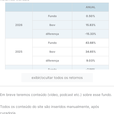
ANUAL
Fundo
0.50%
2026
Ibov
15.83%
diferença
-15.33%
Fundo
43.68%
2025
Ibov
34.65%
diferença
9.03%
Fundo
-7.56%
exibir/ocultar todos os retornos
2024
Ibov
-7.21%
diferença
-0.35%
Em breve teremos conteúdo (video, podcast etc.) sobre esse fundo.
Fundo
25.78%
2023
Ibov
26.57%
Todos os conteúdo do site são inseridos manualmente, após
curadoria.
diferença
-0.79%