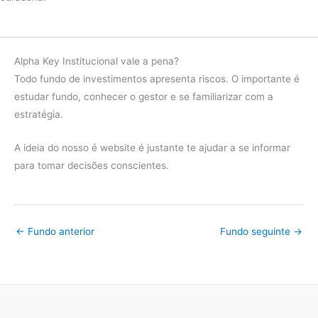
Fundo
-17.94%
2022
Ibov
14.31%
Alpha Key Institucional vale a pena?
diferença
-32.25%
Todo fundo de investimentos apresenta riscos. O importante é
estudar fundo, conhecer o gestor e se familiarizar com a
Fundo
-22.38%
estratégia.
2021
Ibov
-11.77%
A ideia do nosso é website é justante te ajudar a se informar
diferença
-10.61%
para tomar decisões conscientes.
Fundo
17.49%
2020
Ibov
18.64%
diferença
-1.14%
←
Fundo anterior
Fundo seguinte
→