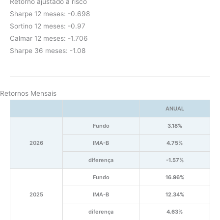
Retorno ajustado a risco
Sharpe 12 meses: -0.698
Sortino 12 meses: -0.97
Calmar 12 meses: -1.706
Sharpe 36 meses: -1.08
Retornos Mensais
ANUAL
Fundo
3.18%
2026
IMA-B
4.75%
diferença
-1.57%
Fundo
16.96%
2025
IMA-B
12.34%
diferença
4.63%