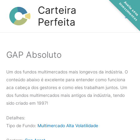
A
a
l
i
e
s
e
u
s
n
v
e
s
t
i
m
e
n
t
o
Ir
v
i
s
Carteira
para
Perfeita
o
conteúdo
GAP Absoluto
Um dos fundos multimercados mais longevos da indústria. O
conteúdo abaixo é excelente para entender como funciona
aca cabeça dos gestores e como eles trabalham juntos. Um
dos fundos multimercados mais antigos da indústria, tendo
sido criado em 1997!
Detalhes:
Tipo de Fundo:
Multimercado Alta Volatilidade