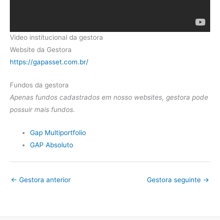
Video institucional da gestora
Website da Gestora
https://gapasset.com.br/
Fundos da gestora
Apenas fundos cadastrados em nosso websites, gestora pode
possuir mais fundos.
Gap Multiportfolio
GAP Absoluto
←
Gestora anterior
Gestora seguinte
→