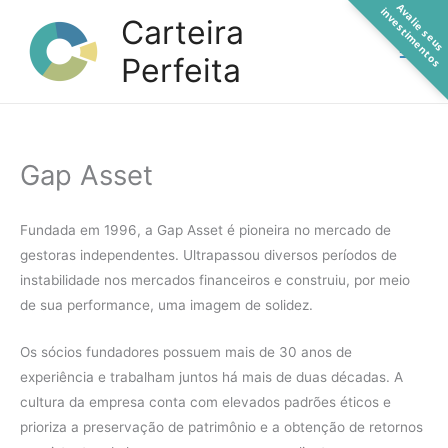
A
a
l
i
e
s
e
u
s
n
v
e
s
t
i
m
e
n
t
o
Ir
v
i
s
Carteira
para
Perfeita
o
conteúdo
Gap Asset
Fundada em 1996, a Gap Asset é pioneira no mercado de
gestoras independentes. Ultrapassou diversos períodos de
instabilidade nos mercados financeiros e construiu, por meio
de sua performance, uma imagem de solidez.
Os sócios fundadores possuem mais de 30 anos de
experiência e trabalham juntos há mais de duas décadas. A
cultura da empresa conta com elevados padrões éticos e
prioriza a preservação de patrimônio e a obtenção de retornos