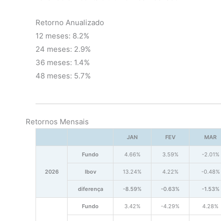
Retorno Anualizado
12 meses: 8.2%
24 meses: 2.9%
36 meses: 1.4%
48 meses: 5.7%
Retornos Mensais
JAN
FEV
MAR
Fundo
4.66%
3.59%
-2.01%
2026
Ibov
13.24%
4.22%
-0.48%
diferença
-8.59%
-0.63%
-1.53%
Fundo
3.42%
-4.29%
4.28%