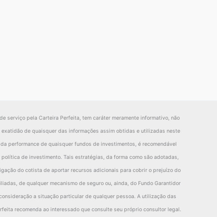
0.52%
5.02%
-5.01%
-1.87%
28.05%
0.83%
10.70%
-3.86%
-2.93%
43.56%
1.35%
-5.68%
-1.16%
1.06%
-15.51%
2.18%
5.43%
-1.34%
-2.82%
-17.67%
4.72%
6.37%
-5.80%
-3.03%
-16.47%
2.54%
-0.94%
4.46%
0.21%
-1.20%
6.89%
-6.34%
1.44%
-7.98%
-28.61%
de serviço pela Carteira Perfeita, tem caráter meramente informativo, não
11.81%
0.65%
-4.71%
-7.34%
-5.83%
la exatidão de quaisquer das informações assim obtidas e utilizadas neste
o da performance de quaisquer fundos de investimentos, é recomendável
4.92%
-6.99%
6.15%
-0.64%
-22.78%
política de investimento. Tais estratégias, da forma como são adotadas,
2.33%
1.63%
-2.27%
1.39%
-6.51%
gação do cotista de aportar recursos adicionais para cobrir o prejuízo do
3.62%
2.75%
-3.62%
-1.89%
-15.30%
filiadas, de qualquer mecanismo de seguro ou, ainda, do Fundo Garantidor
1.28%
-1.12%
1.35%
3.28%
8.79%
consideração a situação particular de qualquer pessoa. A utilização das
rfeita recomenda ao interessado que consulte seu próprio consultor legal.
6.28%
-1.66%
5.49%
7.90%
22.04%