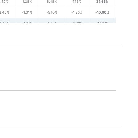
3.42%
1.28%
6.48%
1.13%
34.65%
2.45%
-1.31%
-5.10%
-1.30%
-10.80%
4.48%
-0.83%
-9.18%
-4.89%
-17.93%
3.14%
-1.69%
-2.23%
-4.34%
-7.21%
1.33%
0.86%
-6.95%
-0.55%
-10.72%
3.64%
-6.85%
14.22%
5.41%
31.96%
1.28%
-1.87%
8.37%
4.94%
26.57%
4.92%
-4.97%
5.85%
0.46%
5.40%
1.34%
8.29%
-11.34%
-6.14%
-11.13%
0.38%
5.95%
-0.52%
-2.42%
14.31%
1.72%
2.35%
-10.82%
-3.71%
-25.44%
2.64%
-9.07%
-1.99%
2.41%
-17.68%
2.89%
-7.67%
-0.07%
1.73%
-11.77%