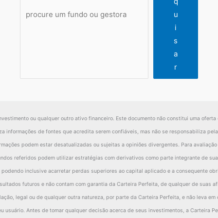
q
5.35%
-6.11%
4.01%
7.02%
1.66%
-
u
i
8.57%
-9.21%
6.13%
11.58%
0.45%
s
-3.22%
3.10%
-2.12%
-4.57%
1.22%
-
a
7.59%
-7.41%
-1.72%
-4.63%
-8.35%
-
r
7.45%
-8.02%
1.52%
-5.53%
-8.16%
-
0.14%
0.62%
-3.24%
0.90%
-0.19%
-1.47%
-4.72%
0.77%
2.54%
1.82%
-
nvestimento ou qualquer outro ativo financeiro. Este documento não constitui uma oferta 
2.67%
-3.10%
5.12%
3.09%
9.87%
-
iliza informações de fontes que acredita serem confiáveis, mas não se responsabiliza pe
ormações podem estar desatualizadas ou sujeitas a opiniões divergentes. Para avaliaçã
-4.13%
-1.62%
-4.35%
-0.56%
-8.05%
ndos referidos podem utilizar estratégias com derivativos como parte integrante de sua 
-4.05%
-0.61%
-7.32%
2.02%
4.00%
 podendo inclusive acarretar perdas superiores ao capital aplicado e a consequente obri
-0.64%
-1.07%
-11.34%
0.99%
4.61%
ultados futuros e não contam com garantia da Carteira Perfeita, de qualquer de suas a
-3.41%
0.46%
4.03%
1.04%
-0.60%
-
ção, legal ou de qualquer outra natureza, por parte da Carteira Perfeita, e não leva em 
u usuário. Antes de tomar qualquer decisão acerca de seus investimentos, a Carteira Pe
-3.91%
-10.81%
0.46%
1.40%
3.84%