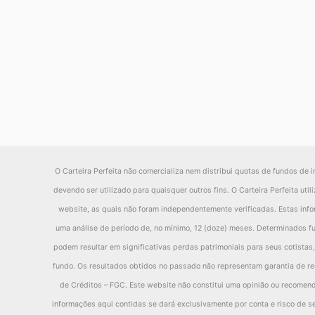
Fundo
-4.52%
6.20%
15.85%
2016
Ibov
-3.57%
6.28%
14.69%
diferença
-0.95%
-0.08%
1.16%
Fundo
-8.23%
7.64%
-1.51%
2015
Ibov
-3.49%
8.50%
-1.02%
diferença
-4.74%
-0.86%
-0.49%
Fundo
-7.17%
-4.98%
0.67%
O Carteira Perfeita não comercializa nem distribui quotas de fundos de i
2014
Ibov
-5.34%
-0.82%
8.06%
devendo ser utilizado para quaisquer outros fins. O Carteira Perfeita ut
website, as quais não foram independentemente verificadas. Estas inf
diferença
-1.83%
-4.16%
-7.39%
uma análise de período de, no mínimo, 12 (doze) meses. Determinados fu
Fundo
0.16%
-2.63%
-0.82%
podem resultar em significativas perdas patrimoniais para seus cotistas,
2013
Ibov
-2.55%
-4.45%
-1.85%
fundo. Os resultados obtidos no passado não representam garantia de res
diferença
2.71%
1.82%
1.03%
de Créditos – FGC. Este website não constitui uma opinião ou recomenda
informações aqui contidas se dará exclusivamente por conta e risco de se
Fundo
7.83%
5.26%
-0.31%