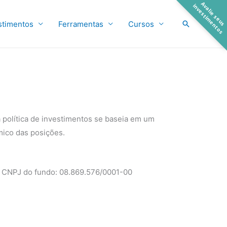
A
a
l
i
e
s
e
u
s
n
v
e
s
t
i
m
e
n
t
o
v
i
s
Pesquisar
stimentos
Ferramentas
Cursos
 política de investimentos se baseia em um
mico das posições.
CNPJ do fundo: 08.869.576/0001-00