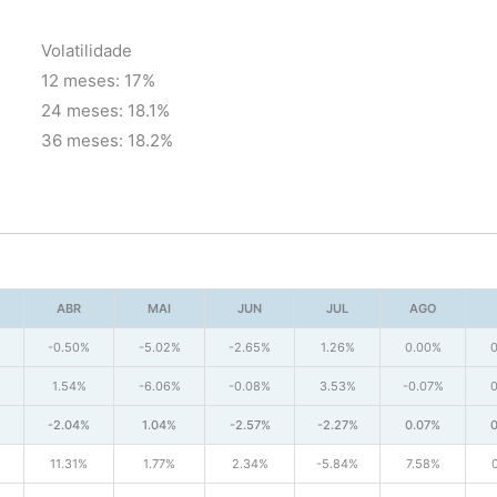
Volatilidade
12 meses: 17%
24 meses: 18.1%
36 meses: 18.2%
ABR
MAI
JUN
JUL
AGO
-0.50%
-5.02%
-2.65%
1.26%
0.00%
1.54%
-6.06%
-0.08%
3.53%
-0.07%
-2.04%
1.04%
-2.57%
-2.27%
0.07%
11.31%
1.77%
2.34%
-5.84%
7.58%