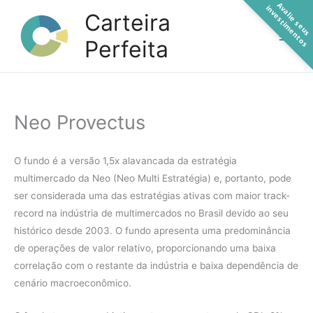
A
a
l
i
e
s
e
u
s
n
v
e
s
t
i
m
e
n
t
o
Ir
v
i
s
Carteira
para
Perfeita
o
conteúdo
Neo Provectus
O fundo é a versão 1,5x alavancada da estratégia
multimercado da Neo (Neo Multi Estratégia) e, portanto, pode
ser considerada uma das estratégias ativas com maior track-
record na indústria de multimercados no Brasil devido ao seu
histórico desde 2003. O fundo apresenta uma predominância
de operações de valor relativo, proporcionando uma baixa
correlação com o restante da indústria e baixa dependência de
cenário macroeconômico.