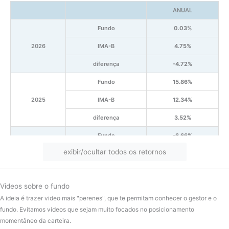
ANUAL
Fundo
0.03%
2026
IMA-B
4.75%
diferença
-4.72%
Fundo
15.86%
2025
IMA-B
12.34%
diferença
3.52%
Fundo
-6.66%
exibir/ocultar todos os retornos
2024
IMA-B
-2.02%
diferença
-4.64%
Videos sobre o fundo
Fundo
14.66%
A ideia é trazer video mais "perenes", que te permitam conhecer o gestor e o
2023
IMA-B
16.13%
fundo. Evitamos videos que sejam muito focados no posicionamento
momentâneo da carteira.
diferença
-1.47%