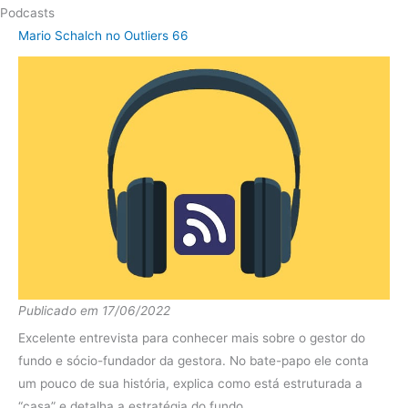
Podcasts
2018
IMA-B
13.06%
Mario Schalch no Outliers 66
diferença
-6.81%
Fundo
5.56%
2017
IMA-B
7.02%
diferença
-1.46%
Publicado em 17/06/2022
Excelente entrevista para conhecer mais sobre o gestor do
fundo e sócio-fundador da gestora. No bate-papo ele conta
um pouco de sua história, explica como está estruturada a
“casa” e detalha a estratégia do fundo.