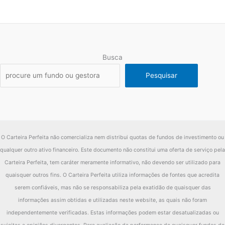
2019
IMA-B
22.95%
diferença
-6.76%
Fundo
12.67%
Busca
2018
IMA-B
13.06%
Pesquisar
diferença
-0.38%
Fundo
13.05%
2017
IMA-B
12.79%
O Carteira Perfeita não comercializa nem distribui quotas de fundos de investimento ou
diferença
0.26%
qualquer outro ativo financeiro. Este documento não constitui uma oferta de serviço pela
Fundo
13.59%
Carteira Perfeita, tem caráter meramente informativo, não devendo ser utilizado para
2016
IMA-B
24.81%
quaisquer outros fins. O Carteira Perfeita utiliza informações de fontes que acredita
serem confiáveis, mas não se responsabiliza pela exatidão de quaisquer das
diferença
-11.22%
informações assim obtidas e utilizadas neste website, as quais não foram
Fundo
18.14%
independentemente verificadas. Estas informações podem estar desatualizadas ou