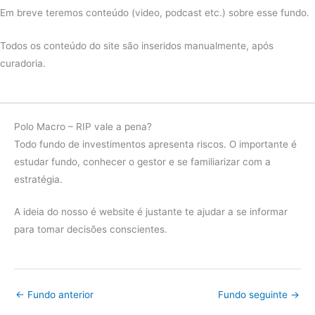
Em breve teremos conteúdo (video, podcast etc.) sobre esse fundo.
Fundo
0.00%
2023
IMA-B
16.13%
Todos os conteúdo do site são inseridos manualmente, após
curadoria.
diferença
-16.13%
Fundo
-7.55%
2022
IMA-B
7.06%
Polo Macro – RIP vale a pena?
diferença
-14.61%
Todo fundo de investimentos apresenta riscos. O importante é
estudar fundo, conhecer o gestor e se familiarizar com a
Fundo
3.67%
estratégia.
2021
IMA-B
-1.31%
A ideia do nosso é website é justante te ajudar a se informar
diferença
4.98%
para tomar decisões conscientes.
Fundo
-13.81%
2020
IMA-B
6.41%
diferença
-20.22%
←
Fundo anterior
Fundo seguinte
→
Fundo
16.19%