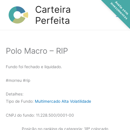
A
a
l
i
e
s
e
u
s
n
v
e
s
t
i
m
e
n
t
o
Ir
v
i
s
Carteira
para
Perfeita
o
conteúdo
Polo Macro – RIP
Fundo foi fechado e liquidado.
#morreu #rip
Detalhes:
Tipo de Fundo:
Multimercado Alta Volatilidade
CNPJ do fundo: 11.228.500/0001-00
Posição no ranking da categoria: 18º colocado