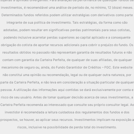
sujeitas a opiniões divergentes. Para avaliação da performance de quaisquer fundos de
2015
IMA-B
8.88%
investimentos, é recomendável uma análise de período de, no mínimo, 12 (doze) meses.
diferença
9.26%
Determinados fundos referidos podem utilizar estratégias com derivativos como parte
Fundo
9.71%
integrante de sua política de investimento. Tais estratégias, da forma como são
adotadas, podem resultar em significativas perdas patrimoniais para seus cotistas,
2014
IMA-B
14.54%
podendo inclusive acarretar perdas superiores ao capital aplicado e a consequente
diferença
-4.83%
obrigação do cotista de aportar recursos adicionais para cobrir o prejuízo do fundo. Os
resultados obtidos no passado não representam garantia de resultados futuros e não
Fundo
12.27%
contam com garantia da Carteira Perfeita, de qualquer de suas afiliadas, de qualquer
2013
IMA-B
-10.02%
mecanismo de seguro ou, ainda, do Fundo Garantidor de Créditos – FGC. Este website
diferença
22.29%
não constitui uma opinião ou recomendação, legal ou de qualquer outra natureza, por
parte da Carteira Perfeita, e não leva em consideração a situação particular de qualquer
Fundo
21.87%
pessoa. A utilização das informações aqui contidas se dará exclusivamente por conta e
2012
IMA-B
26.31%
risco de seu usuário. Antes de tomar qualquer decisão acerca de seus investimentos, a
Carteira Perfeita recomenda ao interessado que consulte seu próprio consultor legal. Ao
diferença
-4.44%
investidor é recomendada a leitura cuidadosa dos regulamentos dos fundos e dos
prospectos, se houver, ao aplicar seus recursos. Investimentos implicam na exposição a
riscos, inclusive na possibilidade de perda total do investimento.