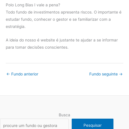
Polo Long Bias I vale a pena?
2020
Ibov
2.78%
Todo fundo de investimentos apresenta riscos. O importante é
diferença
2.92%
estudar fundo, conhecer o gestor e se familiarizar com a
estratégia.
Fundo
10.71%
2019
Ibov
24.46%
A ideia do nosso é website é justante te ajudar a se informar
para tomar decisões conscientes.
diferença
-13.75%
Fundo
45.35%
2018
Ibov
6.96%
←
Fundo anterior
Fundo seguinte
→
diferença
38.39%
Fundo
13.11%
2017
Ibov
-0.27%
diferença
13.38%
Busca
Pesquisar