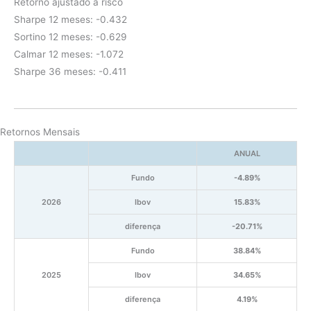
Retorno ajustado a risco
Sharpe 12 meses: -0.432
Sortino 12 meses: -0.629
Calmar 12 meses: -1.072
Sharpe 36 meses: -0.411
Retornos Mensais
ANUAL
Fundo
-4.89%
2026
Ibov
15.83%
diferença
-20.71%
Fundo
38.84%
2025
Ibov
34.65%
diferença
4.19%