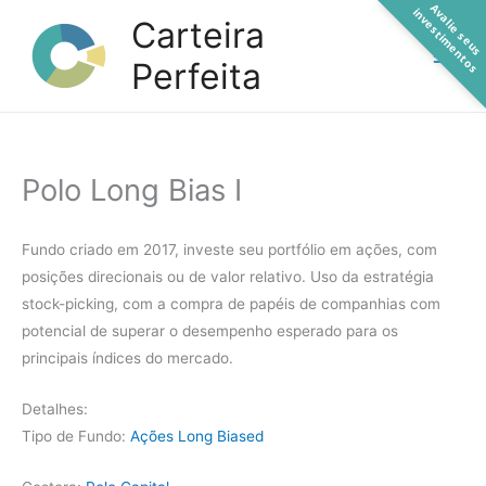
A
a
l
i
e
s
e
u
s
n
v
e
s
t
i
m
e
n
t
o
Ir
v
i
s
Carteira
para
Perfeita
o
conteúdo
Polo Long Bias I
Fundo criado em 2017, investe seu portfólio em ações, com
posições direcionais ou de valor relativo. Uso da estratégia
stock-picking, com a compra de papéis de companhias com
potencial de superar o desempenho esperado para os
principais índices do mercado.
Detalhes:
Tipo de Fundo:
Ações Long Biased