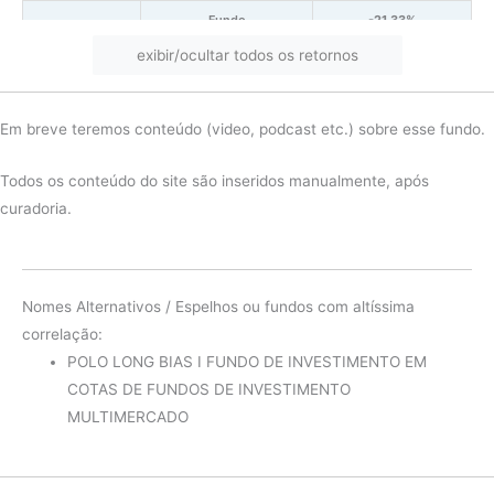
Fundo
-21.33%
exibir/ocultar todos os retornos
2024
Ibov
-7.21%
diferença
-14.12%
Em breve teremos conteúdo (video, podcast etc.) sobre esse fundo.
Fundo
19.57%
2023
Ibov
26.57%
Todos os conteúdo do site são inseridos manualmente, após
curadoria.
diferença
-7.00%
Fundo
-10.94%
2022
Ibov
14.31%
Nomes Alternativos / Espelhos ou fundos com altíssima
diferença
-25.26%
correlação:
POLO LONG BIAS I FUNDO DE INVESTIMENTO EM
Fundo
-8.79%
COTAS DE FUNDOS DE INVESTIMENTO
2021
Ibov
-11.77%
MULTIMERCADO
diferença
2.98%
Fundo
5.70%