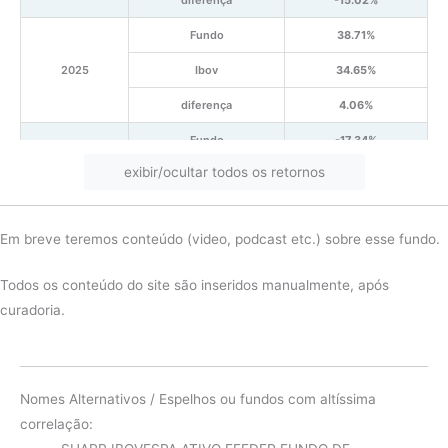
Fundo
38.71%
2025
Ibov
34.65%
diferença
4.06%
Fundo
-17.34%
exibir/ocultar todos os retornos
2024
Ibov
-7.21%
diferença
-10.13%
Em breve teremos conteúdo (video, podcast etc.) sobre esse fundo.
Fundo
21.61%
2023
Ibov
26.57%
Todos os conteúdo do site são inseridos manualmente, após
curadoria.
diferença
-4.96%
Fundo
11.10%
2022
Ibov
14.31%
Nomes Alternativos / Espelhos ou fundos com altíssima
diferença
-3.21%
correlação: