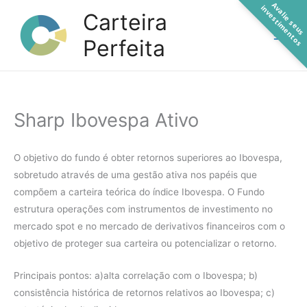
A
a
l
i
e
s
e
u
s
n
v
e
s
t
i
m
e
n
t
o
Ir
v
i
s
Carteira
para
Perfeita
o
conteúdo
Sharp Ibovespa Ativo
O objetivo do fundo é obter retornos superiores ao Ibovespa,
sobretudo através de uma gestão ativa nos papéis que
compõem a carteira teórica do índice Ibovespa. O Fundo
estrutura operações com instrumentos de investimento no
mercado spot e no mercado de derivativos financeiros com o
objetivo de proteger sua carteira ou potencializar o retorno.
Principais pontos: a)alta correlação com o Ibovespa; b)
consistência histórica de retornos relativos ao Ibovespa; c)