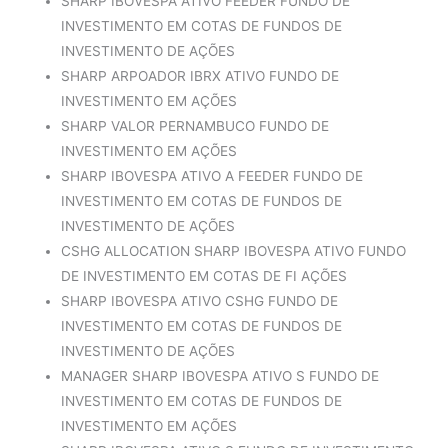
SHARP IBOVESPA ATIVO FEEDER FUNDO DE
Fundo
-15.58%
INVESTIMENTO EM COTAS DE FUNDOS DE
2021
Ibov
-11.77%
INVESTIMENTO DE AÇÕES
SHARP ARPOADOR IBRX ATIVO FUNDO DE
diferença
-3.81%
INVESTIMENTO EM AÇÕES
Fundo
5.89%
SHARP VALOR PERNAMBUCO FUNDO DE
2020
Ibov
2.78%
INVESTIMENTO EM AÇÕES
SHARP IBOVESPA ATIVO A FEEDER FUNDO DE
diferença
3.11%
INVESTIMENTO EM COTAS DE FUNDOS DE
Fundo
32.36%
INVESTIMENTO DE AÇÕES
CSHG ALLOCATION SHARP IBOVESPA ATIVO FUNDO
2019
Ibov
24.46%
DE INVESTIMENTO EM COTAS DE FI AÇÕES
diferença
7.90%
SHARP IBOVESPA ATIVO CSHG FUNDO DE
Fundo
24.24%
INVESTIMENTO EM COTAS DE FUNDOS DE
INVESTIMENTO DE AÇÕES
2018
Ibov
6.96%
MANAGER SHARP IBOVESPA ATIVO S FUNDO DE
diferença
17.28%
INVESTIMENTO EM COTAS DE FUNDOS DE
INVESTIMENTO EM AÇÕES
Fundo
25.44%