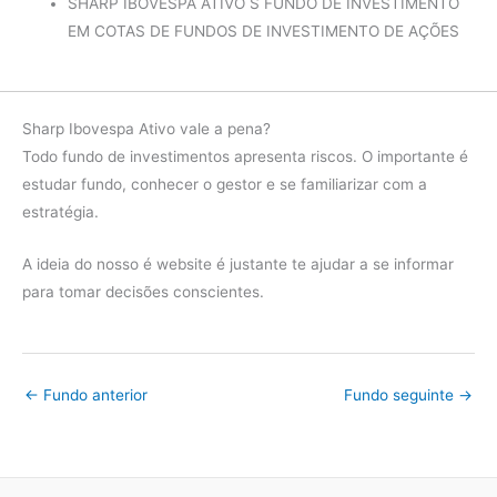
SHARP IBOVESPA ATIVO S FUNDO DE INVESTIMENTO
2017
Ibov
19.76%
EM COTAS DE FUNDOS DE INVESTIMENTO DE AÇÕES
diferença
5.68%
Fundo
32.10%
Sharp Ibovespa Ativo vale a pena?
2016
Ibov
43.56%
Todo fundo de investimentos apresenta riscos. O importante é
diferença
-11.46%
estudar fundo, conhecer o gestor e se familiarizar com a
Fundo
-13.97%
estratégia.
2015
Ibov
-16.47%
A ideia do nosso é website é justante te ajudar a se informar
diferença
2.50%
para tomar decisões conscientes.
Fundo
-1.13%
2014
Ibov
-5.83%
←
Fundo anterior
Fundo seguinte
→
diferença
4.70%
Fundo
1.33%
2013
Ibov
-15.30%