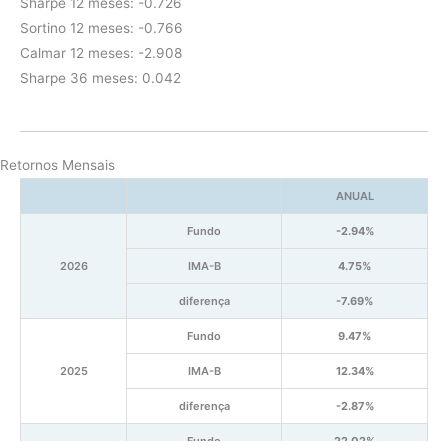
Sharpe 12 meses: -0.726
Sortino 12 meses: -0.766
Calmar 12 meses: -2.908
Sharpe 36 meses: 0.042
Retornos Mensais
ANUAL
Fundo
-2.94%
2026
IMA-B
4.75%
diferença
-7.69%
Fundo
9.47%
2025
IMA-B
12.34%
diferença
-2.87%
Fundo
22.02%