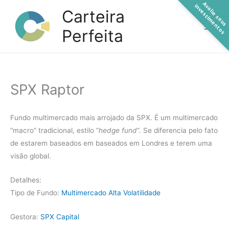
A
a
l
i
e
s
e
u
s
n
v
e
s
t
i
m
e
n
t
o
Ir
v
i
s
Carteira
para
Perfeita
o
conteúdo
SPX Raptor
Fundo multimercado mais arrojado da SPX. É um multimercado
“macro” tradicional, estilo “
hedge fund
“. Se diferencia pelo fato
de estarem baseados em baseados em Londres e terem uma
visão global.
Detalhes:
Tipo de Fundo:
Multimercado Alta Volatilidade
Gestora:
SPX Capital