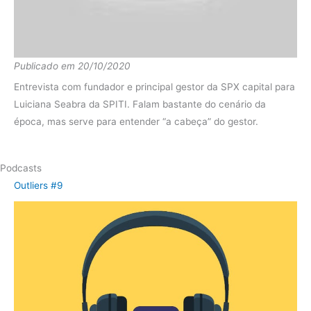
diferença
8.05%
Fundo
11.77%
Publicado em 20/10/2020
2019
IMA-B
22.95%
Entrevista com fundador e principal gestor da SPX capital para
diferença
-11.19%
Luiciana Seabra da SPITI. Falam bastante do cenário da
época, mas serve para entender “a cabeça” do gestor.
Fundo
2.40%
2018
IMA-B
13.06%
Podcasts
diferença
-10.66%
Outliers #9
Fundo
25.04%
2017
IMA-B
12.79%
diferença
12.24%
Fundo
26.11%
2016
IMA-B
24.81%