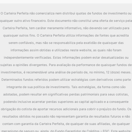
O Carteira Perfeita não comercializa nem distribui quotas de fundos de investimento ou
qualquer outro ativo financeiro. Este documento não constitui uma oferta de serviço pela
Carteira Perfeita, tem caráter meramente informativo, não devendo ser utilizado para
quaisquer outros fins. O Carteira Perfeita utiliza informações de fontes que acredita
serem confiáveis, mas não se responsabiliza pela exatidão de quaisquer das
informações assim obtidas e utilizadas neste website, as quais não foram
independentemente verificadas. Estas informações podem estar desatualizadas ou
sujeitas a opiniões divergentes. Para avaliação da performance de quaisquer fundos de
investimentos, é recomendável uma análise de período de, no mínimo, 12 (doze) meses.
Determinados fundos referidos podem utilizar estratégias com derivativos como parte
integrante de sua política de investimento. Tais estratégias, da forma como são
adotadas, podem resultar em significativas perdas patrimoniais para seus cotistas,
podendo inclusive acarretar perdas superiores ao capital aplicado e a consequente
obrigação do cotista de aportar recursos adicionais para cobrir o prejuízo do fundo. Os
resultados obtidos no passado não representam garantia de resultados futuros e não
contam com garantia da Carteira Perfeita, de qualquer de suas afiliadas, de qualquer
mecanismo de seguro ou, ainda, do Fundo Garantidor de Créditos – FGC. Este website