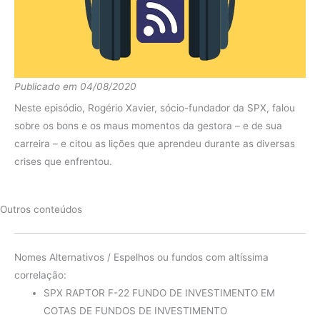
diferença
1.30%
Fundo
44.17%
2015
IMA-B
8.88%
diferença
35.28%
Publicado em 04/08/2020
Fundo
0.57%
Neste episódio, Rogério Xavier, sócio-fundador da SPX, falou
sobre os bons e os maus momentos da gestora – e de sua
2014
IMA-B
14.54%
carreira – e citou as lições que aprendeu durante as diversas
diferença
-13.97%
crises que enfrentou.
Fundo
26.42%
2013
IMA-B
-10.02%
Outros conteúdos
diferença
36.44%
Fundo
17.41%
Nomes Alternativos / Espelhos ou fundos com altíssima
correlação:
2012
IMA-B
26.31%
SPX RAPTOR F-22 FUNDO DE INVESTIMENTO EM
diferença
-8.90%
COTAS DE FUNDOS DE INVESTIMENTO