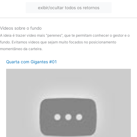
exibir/ocultar todos os retornos
2024
IMA-B
-2.02%
diferença
24.04%
Videos sobre o fundo
Fundo
-12.92%
A ideia é trazer video mais "perenes", que te permitam conhecer o gestor e o
2023
IMA-B
16.13%
fundo. Evitamos videos que sejam muito focados no posicionamento
momentâneo da carteira.
diferença
-29.05%
Quarta com Gigantes #01
Fundo
31.88%
2022
IMA-B
7.06%
diferença
24.82%
Fundo
20.75%
2021
IMA-B
-1.31%
diferença
22.06%
Fundo
14.46%
2020
IMA-B
6.41%