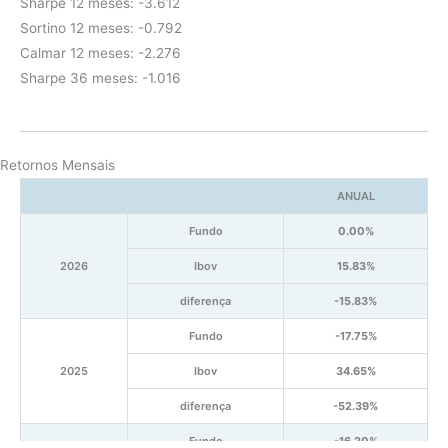
Sharpe 12 meses: -3.612
Sortino 12 meses: -0.792
Calmar 12 meses: -2.276
Sharpe 36 meses: -1.016
Retornos Mensais
ANUAL
Fundo
0.00%
2026
Ibov
15.83%
diferença
-15.83%
Fundo
-17.75%
2025
Ibov
34.65%
diferença
-52.39%
Fundo
-16.20%