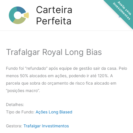
A
a
l
i
e
s
e
u
s
n
v
e
s
t
i
m
e
n
t
o
Ir
v
i
s
Carteira
para
Perfeita
o
conteúdo
Trafalgar Royal Long Bias
Fundo foi “refundado” após equipe de gestão sair da casa. Pelo
menos 50% alocados em ações, podendo ir até 120%. A
parcela que sobra do orçamento de risco fica alocado em
“posições macro”.
Detalhes:
Tipo de Fundo:
Ações Long Biased
Gestora:
Trafalgar Investimentos