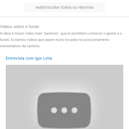
exibir/ocultar todos os retornos
2024
Ibov
-7.21%
diferença
-8.99%
Videos sobre o fundo
Fundo
11.98%
A ideia é trazer video mais "perenes", que te permitam conhecer o gestor e o
2023
Ibov
26.57%
fundo. Evitamos videos que sejam muito focados no posicionamento
momentâneo da carteira.
diferença
-14.58%
Entrevista com Igor Lima
Fundo
-1.96%
2022
Ibov
14.31%
diferença
-16.28%
Fundo
-14.76%
2021
Ibov
-18.73%
diferença
3.97%