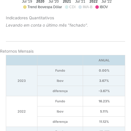
Jul '19
2020
Jul '20
2021
Jul '21
2022
Jul '22
Trend Ibovespa Dólar
CDI
IMA-B
IBOV
Indicadores Quantitativos
Levando em conta o último mês "fechado".
Retornos Mensais
ANUAL
Fundo
0.00%
2023
Ibov
3.67%
diferença
-3.67%
Fundo
16.23%
2022
Ibov
5.11%
diferença
11.12%