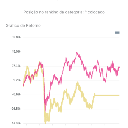
Posição no ranking da categoria: º colocado
Gráfico de Retorno
62.8%
45.0%
27.1%
9.2%
-8.6%
-26.5%
-44.4%