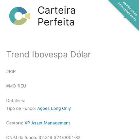
A
a
l
i
e
s
e
u
s
n
v
e
s
t
i
m
e
n
t
o
Ir
v
i
s
Carteira
para
Perfeita
o
conteúdo
Trend Ibovespa Dólar
#RIP
#MO-REU
Detalhes:
Tipo de Fundo:
Ações Long Only
Gestora:
XP Asset Management
CNPJ do fundo: 32.319.324/0001-83