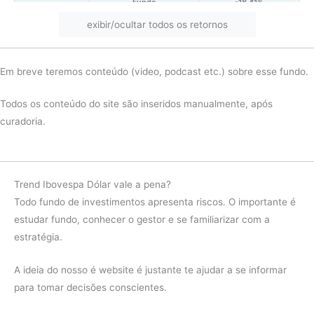
Fundo
-18.41%
exibir/ocultar todos os retornos
2021
Ibov
-12.08%
diferença
-6.33%
Em breve teremos conteúdo (video, podcast etc.) sobre esse fundo.
Fundo
-26.44%
2020
Ibov
3.07%
Todos os conteúdo do site são inseridos manualmente, após
curadoria.
diferença
-29.51%
Fundo
30.18%
2019
Ibov
28.23%
Trend Ibovespa Dólar vale a pena?
diferença
1.95%
Todo fundo de investimentos apresenta riscos. O importante é
estudar fundo, conhecer o gestor e se familiarizar com a
estratégia.
A ideia do nosso é website é justante te ajudar a se informar
para tomar decisões conscientes.