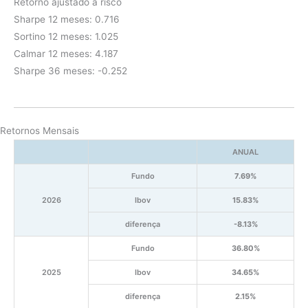
Retorno ajustado a risco
Sharpe 12 meses: 0.716
Sortino 12 meses: 1.025
Calmar 12 meses: 4.187
Sharpe 36 meses: -0.252
Retornos Mensais
ANUAL
Fundo
7.69%
2026
Ibov
15.83%
diferença
-8.13%
Fundo
36.80%
2025
Ibov
34.65%
diferença
2.15%