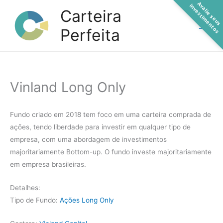
A
a
l
i
e
s
e
u
s
n
v
e
s
t
i
m
e
n
t
o
Ir
v
i
s
Carteira
para
Perfeita
o
conteúdo
Vinland Long Only
Fundo criado em 2018 tem foco em uma carteira comprada de
ações, tendo liberdade para investir em qualquer tipo de
empresa, com uma abordagem de investimentos
majoritariamente Bottom-up. O fundo investe majoritariamente
em empresa brasileiras.
Detalhes:
Tipo de Fundo:
Ações Long Only