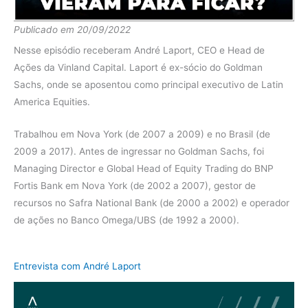
2020
Ibov
2.78%
Publicado em 20/09/2022
diferença
-6.16%
Nesse episódio receberam André Laport, CEO e Head de
Fundo
42.23%
Ações da Vinland Capital. Laport é ex-sócio do Goldman
Sachs, onde se aposentou como principal executivo de Latin
2019
Ibov
24.46%
America Equities.
diferença
17.77%
Trabalhou em Nova York (de 2007 a 2009) e no Brasil (de
Fundo
0.12%
2009 a 2017). Antes de ingressar no Goldman Sachs, foi
2018
Ibov
0.00%
Managing Director e Global Head of Equity Trading do BNP
Fortis Bank em Nova York (de 2002 a 2007), gestor de
diferença
0.12%
recursos no Safra National Bank (de 2000 a 2002) e operador
de ações no Banco Omega/UBS (de 1992 a 2000).
Entrevista com André Laport