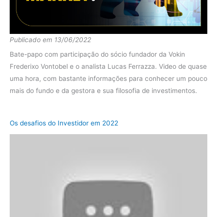
diferença
15.92%
Fundo
-28.83%
2015
Ibov
-16.47%
Publicado em 13/06/2022
Bate-papo com participação do sócio fundador da Vokin
diferença
-12.37%
Frederixo Vontobel e o analista Lucas Ferrazza. Video de quase
Fundo
-36.70%
uma hora, com bastante informações para conhecer um pouco
2014
Ibov
-5.83%
mais do fundo e da gestora e sua filosofia de investimentos.
diferença
-30.87%
Fundo
-30.96%
Os desafios do Investidor em 2022
2013
Ibov
-15.30%
diferença
-15.65%
Fundo
12.37%
2012
Ibov
2.26%
diferença
10.11%