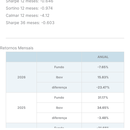
Sharpe 12 meses: -0.646
Sortino 12 meses: -0.974
Calmar 12 meses: -4.12
Sharpe 36 meses: -0.603
Retornos Mensais
ANUAL
Fundo
-7.65%
2026
Ibov
15.83%
diferença
-23.47%
Fundo
31.17%
2025
Ibov
34.65%
diferença
-3.48%
Fundo
-21.68%