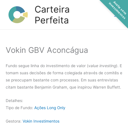
A
a
l
i
e
s
e
u
s
n
v
e
s
t
i
m
e
n
t
o
Ir
v
i
s
Carteira
para
Perfeita
o
conteúdo
Vokin GBV Aconcágua
Fundo segue linha do investimento de valor (
value investing
). E
tomam suas decisões de forma colegiada através de comitês e
se preocupam bastante com processes. Em suas entrevistas
citam bastante Benjamin Graham, que inspirou Warren Buffett.
Detalhes:
Tipo de Fundo:
Ações Long Only
Gestora:
Vokin Investimentos