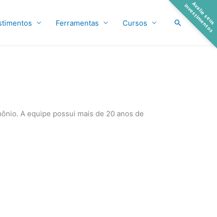
A
a
l
i
e
s
e
u
s
n
v
e
s
t
i
m
e
n
t
o
v
i
s
Pesquisar
stimentos
Ferramentas
Cursos
mônio. A equipe possui mais de 20 anos de