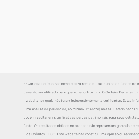
O Carteira Perfeita não comercializa nem distribui quotas de fundos de i
devendo ser utilizado para quaisquer outros fins. O Carteira Perfeita ut
website, as quais não foram independentemente verificadas. Estas inf
uma análise de período de, no mínimo, 12 (doze) meses. Determinados fu
podem resultar em significativas perdas patrimoniais para seus cotistas,
fundo. Os resultados obtidos no passado não representam garantia de res
de Créditos – FGC. Este website não constitui uma opinião ou recomenda