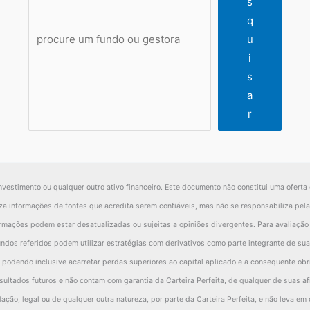
s
q
u
i
s
a
r
nvestimento ou qualquer outro ativo financeiro. Este documento não constitui uma oferta 
iliza informações de fontes que acredita serem confiáveis, mas não se responsabiliza pe
ormações podem estar desatualizadas ou sujeitas a opiniões divergentes. Para avaliaçã
ndos referidos podem utilizar estratégias com derivativos como parte integrante de sua 
 podendo inclusive acarretar perdas superiores ao capital aplicado e a consequente obri
ultados futuros e não contam com garantia da Carteira Perfeita, de qualquer de suas a
ção, legal ou de qualquer outra natureza, por parte da Carteira Perfeita, e não leva em 