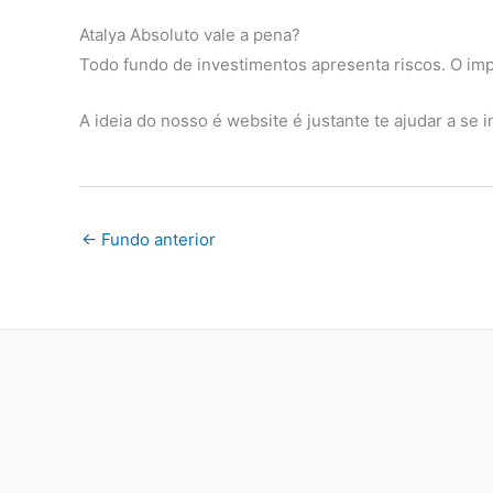
2021
Ibov
-2.14%
-5.16%
6.29
Atalya Absoluto vale a pena?
diferença
1.61%
6.18%
-11.4
Todo fundo de investimentos apresenta riscos. O impo
Fundo
0.00%
0.00%
0.00
A ideia do nosso é website é justante te ajudar a se
2020
Ibov
0.00%
0.00%
0.00
diferença
0.00%
0.00%
0.00
←
Fundo anterior