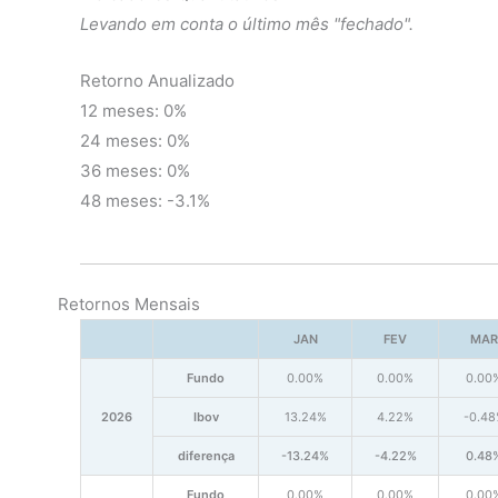
Levando em conta o último mês "fechado".
Retorno Anualizado
12 meses: 0%
24 meses: 0%
36 meses: 0%
48 meses: -3.1%
Retornos Mensais
JAN
FEV
MAR
Fundo
0.00%
0.00%
0.00
2026
Ibov
13.24%
4.22%
-0.4
diferença
-13.24%
-4.22%
0.48
Fundo
0.00%
0.00%
0.00