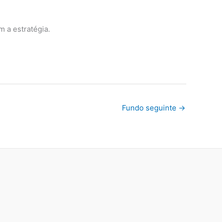
2.89%
-7.67%
-0.07%
1.73%
-11.77%
1.88%
10.27%
-1.72%
-2.27%
12.63%
m a estratégia.
0.00%
0.00%
0.00%
-0.22%
-0.22%
0.00%
0.00%
0.00%
0.00%
0.00%
0.00%
0.00%
0.00%
-0.22%
-0.22%
Fundo seguinte
→