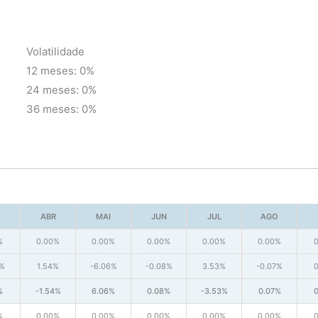
Volatilidade
12 meses: 0%
24 meses: 0%
36 meses: 0%
ABR
MAI
JUN
JUL
AGO
%
0.00%
0.00%
0.00%
0.00%
0.00%
8%
1.54%
-6.06%
-0.08%
3.53%
-0.07%
%
-1.54%
6.06%
0.08%
-3.53%
0.07%
%
0.00%
0.00%
0.00%
0.00%
0.00%