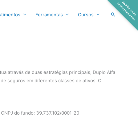
A
a
l
i
e
s
e
u
s
n
v
e
s
t
i
m
e
n
t
o
v
i
s
Pesquisar
stimentos
Ferramentas
Cursos
a através de duas estratégias principais, Duplo Alfa
de seguros em diferentes classes de ativos. O
CNPJ do fundo: 39.737.102/0001-20