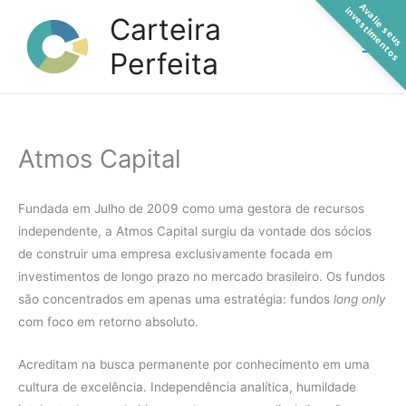
A
a
l
i
e
s
e
u
s
n
v
e
s
t
i
m
e
n
t
o
Ir
v
i
s
Carteira
para
Perfeita
o
conteúdo
Atmos Capital
Fundada em Julho de 2009 como uma gestora de recursos
independente, a Atmos Capital surgiu da vontade dos sócios
de construir uma empresa exclusivamente focada em
investimentos de longo prazo no mercado brasileiro. Os fundos
são concentrados em apenas uma estratégia: fundos
long only
com foco em retorno absoluto.
Acreditam na busca permanente por conhecimento em uma
cultura de excelência. Independência analítica, humildade