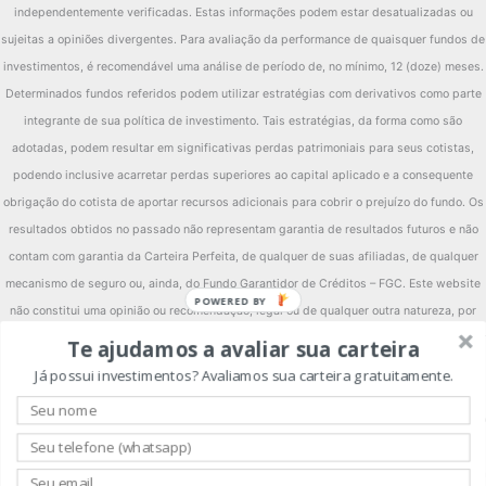
independentemente verificadas. Estas informações podem estar desatualizadas ou
sujeitas a opiniões divergentes. Para avaliação da performance de quaisquer fundos de
investimentos, é recomendável uma análise de período de, no mínimo, 12 (doze) meses.
Determinados fundos referidos podem utilizar estratégias com derivativos como parte
integrante de sua política de investimento. Tais estratégias, da forma como são
adotadas, podem resultar em significativas perdas patrimoniais para seus cotistas,
podendo inclusive acarretar perdas superiores ao capital aplicado e a consequente
obrigação do cotista de aportar recursos adicionais para cobrir o prejuízo do fundo. Os
resultados obtidos no passado não representam garantia de resultados futuros e não
contam com garantia da Carteira Perfeita, de qualquer de suas afiliadas, de qualquer
mecanismo de seguro ou, ainda, do Fundo Garantidor de Créditos – FGC. Este website
POWERED BY
não constitui uma opinião ou recomendação, legal ou de qualquer outra natureza, por
parte da Carteira Perfeita, e não leva em consideração a situação particular de qualquer
Te ajudamos a avaliar sua carteira
pessoa. A utilização das informações aqui contidas se dará exclusivamente por conta e
Já possui investimentos? Avaliamos sua carteira gratuitamente.
risco de seu usuário. Antes de tomar qualquer decisão acerca de seus investimentos, a
Carteira Perfeita recomenda ao interessado que consulte seu próprio consultor legal. Ao
investidor é recomendada a leitura cuidadosa dos regulamentos dos fundos e dos
prospectos, se houver, ao aplicar seus recursos. Investimentos implicam na exposição a