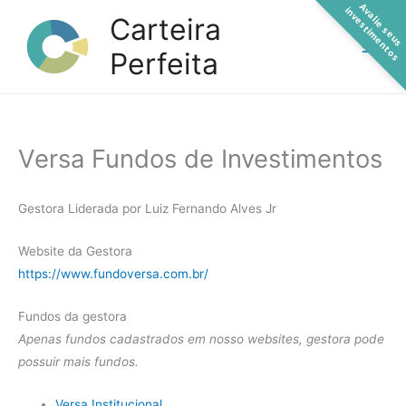
A
a
l
i
e
s
e
u
s
n
v
e
s
t
i
m
e
n
t
o
Ir
v
i
s
Carteira
para
Perfeita
o
conteúdo
Versa Fundos de Investimentos
Gestora Liderada por Luiz Fernando Alves Jr
Website da Gestora
https://www.fundoversa.com.br/
Fundos da gestora
Apenas fundos cadastrados em nosso websites, gestora pode
possuir mais fundos.
Versa Institucional