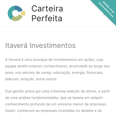
A
a
l
i
e
s
e
u
s
n
v
e
s
t
i
m
e
n
t
o
Ir
v
i
s
Carteira
para
Perfeita
o
conteúdo
Itaverá Investimentos
A Itaverá é uma boutique de investimentos em ações, cuja
equipe detém extenso conhecimento, acumulado ao longo dos
anos, nos setores de varejo, educação, energia, financials,
telecom, aviação, entre outros.
Sua gestão preza por uma criteriosa seleção de ativos, a partir
de uma análise fundamentalista, que se baseia em adquirir
conhecimento profundo de um universo menor de empresas.
Assim, conhecem as empresas investidas no detalhe e de