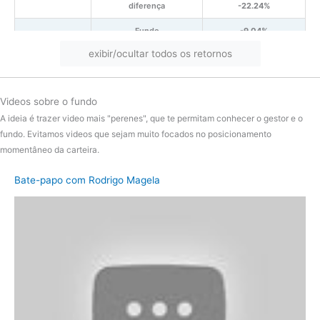
diferença
-22.24%
Fundo
-9.04%
exibir/ocultar todos os retornos
2024
Ibov
-7.21%
diferença
-1.83%
Videos sobre o fundo
Fundo
19.89%
A ideia é trazer video mais "perenes", que te permitam conhecer o gestor e o
2023
Ibov
26.57%
fundo. Evitamos videos que sejam muito focados no posicionamento
momentâneo da carteira.
diferença
-6.67%
Bate-papo com Rodrigo Magela
Fundo
-18.69%
2022
Ibov
14.31%
diferença
-33.01%
Fundo
-12.46%
2021
Ibov
-11.77%
diferença
-0.68%