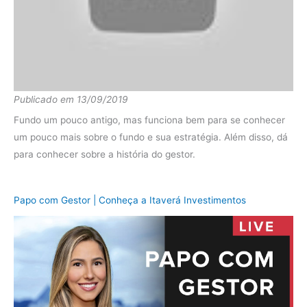
Fundo
11.70%
2020
Ibov
2.78%
diferença
8.92%
Fundo
48.11%
Publicado em 13/09/2019
2019
Ibov
24.46%
Fundo um pouco antigo, mas funciona bem para se conhecer
diferença
23.65%
um pouco mais sobre o fundo e sua estratégia. Além disso, dá
para conhecer sobre a história do gestor.
Fundo
8.72%
2018
Ibov
6.96%
Papo com Gestor | Conheça a Itaverá Investimentos
diferença
1.76%
Fundo
33.79%
2017
Ibov
19.76%
diferença
14.02%
Fundo
37.10%