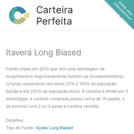
A
a
l
i
e
s
e
u
s
n
v
e
s
t
i
m
e
n
t
o
Ir
v
i
s
Carteira
para
Perfeita
o
conteúdo
Itaverá Long Biased
Fundo criado em 2014 que tem uma abordagem de
investimentos majoritariamente
bottom-up
(fundamentalista).
O fundo usualmente tem entre 37% e 100% de exposição
líquida e até 230% de exposição bruta. A carteira é divida em 3
estratégias: a carteira comprada possui cerca de 15 papéis, a
de eventos com 2 ou 3 pares e carteira vendida.
Detalhes:
Tipo de Fundo:
Ações Long Biased