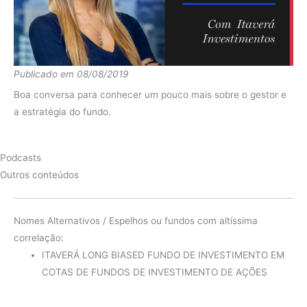
2016
Ibov
43.56%
diferença
-6.46%
Fundo
-10.05%
Publicado em 08/08/2019
2015
Ibov
-16.47%
Boa conversa para conhecer um pouco mais sobre o gestor e
diferença
6.42%
a estratégia do fundo.
Fundo
0.62%
Podcasts
2014
Ibov
-8.61%
Outros conteúdos
diferença
9.22%
Nomes Alternativos / Espelhos ou fundos com altíssima
correlação:
ITAVERÁ LONG BIASED FUNDO DE INVESTIMENTO EM
COTAS DE FUNDOS DE INVESTIMENTO DE AÇÕES