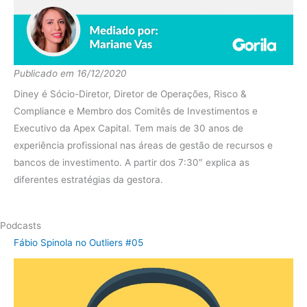
diferença
-14.41%
Fundo
-11.48%
2015
Ibov
-16.47%
Publicado em 16/12/2020
Diney é Sócio-Diretor, Diretor de Operações, Risco &
diferença
4.99%
Compliance e Membro dos Comitês de Investimentos e
Fundo
3.47%
Executivo da Apex Capital. Tem mais de 30 anos de
2014
Ibov
-5.83%
experiência profissional nas áreas de gestão de recursos e
bancos de investimento. A partir dos 7:30″ explica as
diferença
9.30%
diferentes estratégias da gestora.
Fundo
3.24%
2013
Ibov
-15.30%
Podcasts
diferença
18.54%
Fábio Spinola no Outliers #05
Fundo
4.17%
2012
Ibov
4.34%