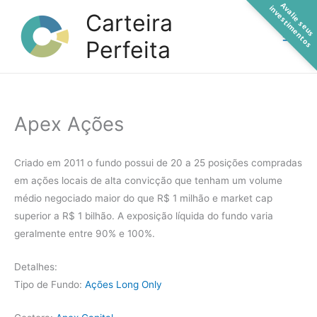
A
a
l
i
e
s
e
u
s
n
v
e
s
t
i
m
e
n
t
o
Ir
v
i
s
Carteira
para
Perfeita
o
conteúdo
Apex Ações
Criado em 2011 o fundo possui de 20 a 25 posições compradas
em ações locais de alta convicção que tenham um volume
médio negociado maior do que R$ 1 milhão e market cap
superior a R$ 1 bilhão. A exposição líquida do fundo varia
geralmente entre 90% e 100%.
Detalhes:
Tipo de Fundo:
Ações Long Only