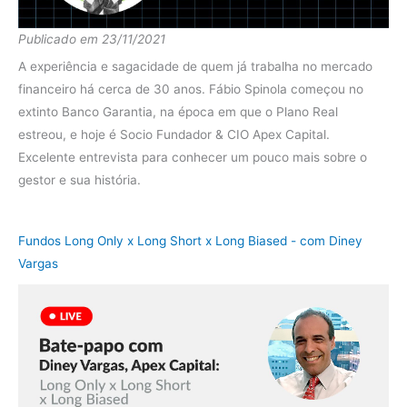
2020
Ibov
2.78%
Publicado em 23/11/2021
diferença
-10.10%
A experiência e sagacidade de quem já trabalha no mercado
Fundo
32.25%
financeiro há cerca de 30 anos. Fábio Spinola começou no
extinto Banco Garantia, na época em que o Plano Real
2019
Ibov
24.46%
estreou, e hoje é Socio Fundador & CIO Apex Capital.
diferença
7.79%
Excelente entrevista para conhecer um pouco mais sobre o
gestor e sua história.
Fundo
24.57%
2018
Ibov
6.96%
Fundos Long Only x Long Short x Long Biased - com Diney
diferença
17.61%
Vargas
Fundo
27.20%
2017
Ibov
19.76%
diferença
7.44%
Fundo
29.15%
2016
Ibov
43.56%