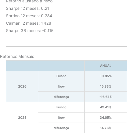
Retorno ajustado a risco
Sharpe 12 meses: 0.21
Sortino 12 meses: 0.284
Calmar 12 meses: 1.428
Sharpe 36 meses: -0.115
Retornos Mensais
ANUAL
Fundo
-0.85%
2026
Ibov
15.83%
diferença
-16.67%
Fundo
49.41%
2025
Ibov
34.65%
diferença
14.76%