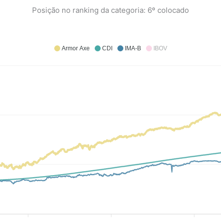
Posição no ranking da categoria: 6º colocado
Armor Axe
CDI
IMA-B
IBOV