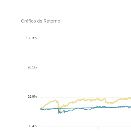
Gráfico de Retorno
159.3%
93.1%
26.9%
-39.4%