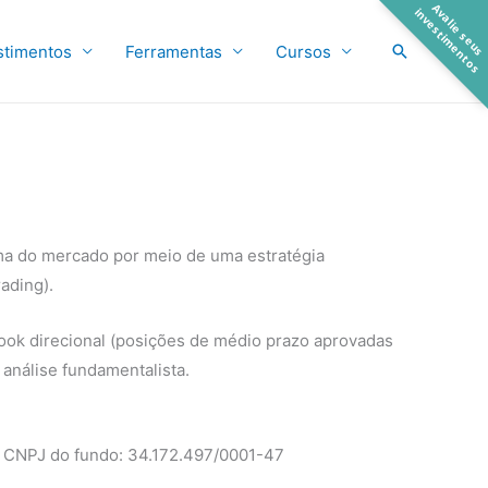
A
a
l
i
e
s
e
u
s
n
v
e
s
t
i
m
e
n
t
o
v
i
s
Pesquisar
stimentos
Ferramentas
Cursos
ma do mercado por meio de uma estratégia
ading).
 book direcional (posições de médio prazo aprovadas
 análise fundamentalista.
CNPJ do fundo: 34.172.497/0001-47