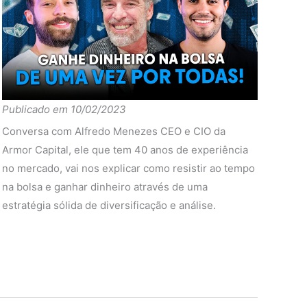
2.44%
-0.21%
-0.11%
6.50%
4.76%
-0.13%
-2.54%
3.47%
0.18%
-1.31%
-2.31%
2.34%
-3.57%
6.33%
6.07%
-1.27%
0.74%
0.35%
1.28%
8.71%
Publicado em 10/02/2023
-1.51%
0.21%
2.00%
4.85%
6.41%
Conversa com Alfredo Menezes CEO e CIO da
0.24%
0.53%
-1.65%
-3.58%
2.31%
Armor Capital, ele que tem 40 anos de experiência
0.00%
-0.64%
9.90%
4.25%
13.85%
no mercado, vai nos explicar como resistir ao tempo
0.00%
0.99%
-2.45%
2.01%
0.49%
na bolsa e ganhar dinheiro através de uma
estratégia sólida de diversificação e análise.
0.00%
-1.63%
12.36%
2.24%
13.36%