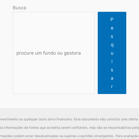
Busca
P
e
s
q
u
i
s
a
r
nvestimento ou qualquer outro ativo financeiro. Este documento não constitui uma oferta 
iliza informações de fontes que acredita serem confiáveis, mas não se responsabiliza pe
ormações podem estar desatualizadas ou sujeitas a opiniões divergentes. Para avaliaçã