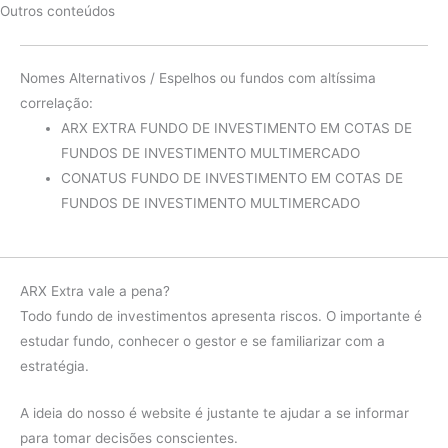
Outros conteúdos
diferença
0.31%
Fundo
24.64%
Nomes Alternativos / Espelhos ou fundos com altíssima
2016
IMA-B
24.81%
correlação:
ARX EXTRA FUNDO DE INVESTIMENTO EM COTAS DE
diferença
-0.17%
FUNDOS DE INVESTIMENTO MULTIMERCADO
Fundo
9.42%
CONATUS FUNDO DE INVESTIMENTO EM COTAS DE
2015
IMA-B
8.88%
FUNDOS DE INVESTIMENTO MULTIMERCADO
diferença
0.54%
Fundo
13.10%
ARX Extra vale a pena?
2014
IMA-B
14.54%
Todo fundo de investimentos apresenta riscos. O importante é
diferença
-1.45%
estudar fundo, conhecer o gestor e se familiarizar com a
estratégia.
Fundo
12.14%
2013
IMA-B
-10.02%
A ideia do nosso é website é justante te ajudar a se informar
para tomar decisões conscientes.
diferença
22.15%