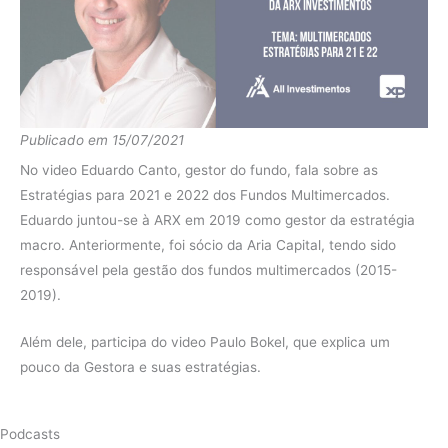
2021
IMA-B
-1.31%
diferença
8.67%
Fundo
12.35%
2020
IMA-B
6.41%
Publicado em 15/07/2021
diferença
5.94%
No video Eduardo Canto, gestor do fundo, fala sobre as
Fundo
10.93%
Estratégias para 2021 e 2022 dos Fundos Multimercados.
Eduardo juntou-se à ARX em 2019 como gestor da estratégia
2019
IMA-B
22.95%
macro. Anteriormente, foi sócio da Aria Capital, tendo sido
diferença
-12.02%
responsável pela gestão dos fundos multimercados (2015-
2019).
Fundo
5.98%
2018
IMA-B
13.06%
Além dele, participa do video Paulo Bokel, que explica um
pouco da Gestora e suas estratégias.
diferença
-7.08%
Fundo
13.10%
Podcasts
2017
IMA-B
12.79%