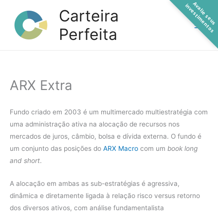
A
a
l
i
e
s
e
u
s
n
v
e
s
t
i
m
e
n
t
o
Ir
v
i
s
Carteira
para
Perfeita
o
conteúdo
ARX Extra
Fundo criado em 2003 é um multimercado multiestratégia com
uma administração ativa na alocação de recursos nos
mercados de juros, câmbio, bolsa e dívida externa. O fundo é
um conjunto das posições do
ARX Macro
com um
book long
and short
.
A alocação em ambas as sub-estratégias é agressiva,
dinâmica e diretamente ligada à relação risco versus retorno
dos diversos ativos, com análise fundamentalista