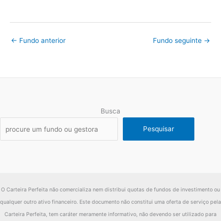
Fundo
16.52%
2012
IMA-B
26.31%
←
Fundo anterior
Fundo seguinte
→
diferença
-9.79%
Busca
Pesquisar
O Carteira Perfeita não comercializa nem distribui quotas de fundos de investimento ou
qualquer outro ativo financeiro. Este documento não constitui uma oferta de serviço pela
Carteira Perfeita, tem caráter meramente informativo, não devendo ser utilizado para