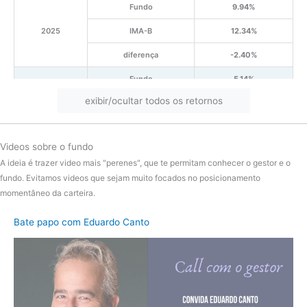
Fundo
9.94%
2025
IMA-B
12.34%
diferença
-2.40%
Fundo
5.14%
exibir/ocultar todos os retornos
2024
IMA-B
-2.02%
diferença
7.16%
Videos sobre o fundo
Fundo
-3.08%
A ideia é trazer video mais "perenes", que te permitam conhecer o gestor e o
2023
IMA-B
16.13%
fundo. Evitamos videos que sejam muito focados no posicionamento
momentâneo da carteira.
diferença
-19.21%
Bate papo com Eduardo Canto
Fundo
-4.76%
2022
IMA-B
7.06%
diferença
-11.82%
Fundo
7.36%