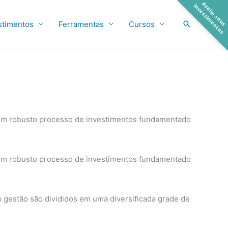
A
a
l
i
e
s
e
u
s
n
v
e
s
t
i
m
e
n
t
o
v
i
s
Pesquisar
stimentos
Ferramentas
Cursos
e um robusto processo de investimentos fundamentado
e um robusto processo de investimentos fundamentado
 gestão são divididos em uma diversificada grade de