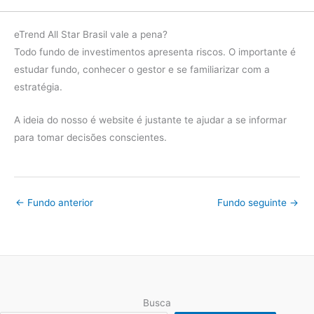
2022
Ibov
14.31%
eTrend All Star Brasil vale a pena?
diferença
-16.90%
Todo fundo de investimentos apresenta riscos. O importante é
estudar fundo, conhecer o gestor e se familiarizar com a
Fundo
-15.53%
estratégia.
2021
Ibov
-9.84%
A ideia do nosso é website é justante te ajudar a se informar
diferença
-5.69%
para tomar decisões conscientes.
←
Fundo anterior
Fundo seguinte
→
Busca