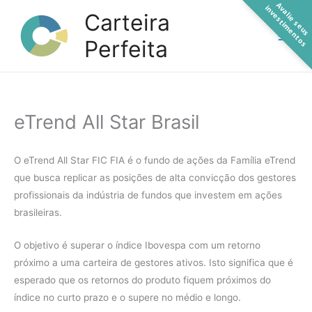
A
a
l
i
e
s
e
u
s
n
v
e
s
t
i
m
e
n
t
o
Ir
v
i
s
Carteira
para
Perfeita
o
conteúdo
eTrend All Star Brasil
O eTrend All Star FIC FIA é o fundo de ações da Família eTrend
que busca replicar as posições de alta convicção dos gestores
profissionais da indústria de fundos que investem em ações
brasileiras.
O objetivo é superar o índice Ibovespa com um retorno
próximo a uma carteira de gestores ativos. Isto significa que é
esperado que os retornos do produto fiquem próximos do
índice no curto prazo e o supere no médio e longo.