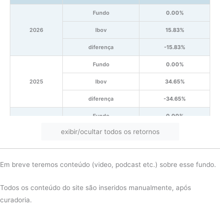
Fundo
0.00%
2026
Ibov
15.83%
diferença
-15.83%
Fundo
0.00%
2025
Ibov
34.65%
diferença
-34.65%
Fundo
0.00%
exibir/ocultar todos os retornos
2024
Ibov
-7.21%
diferença
7.21%
Em breve teremos conteúdo (video, podcast etc.) sobre esse fundo.
Fundo
-2.15%
2023
Ibov
26.57%
Todos os conteúdo do site são inseridos manualmente, após
curadoria.
diferença
-28.72%
Fundo
-2.59%