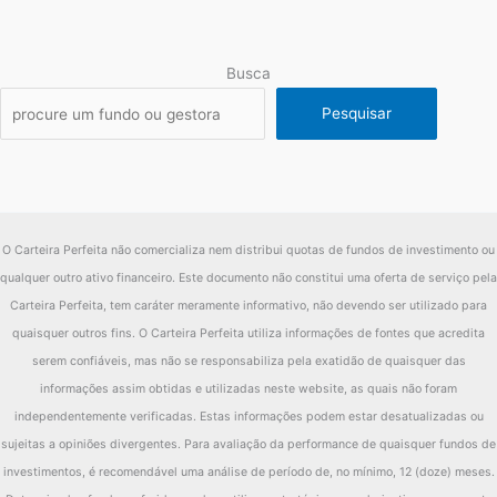
diferença
5.12%
Fundo
15.68%
Busca
2018
Ibov
6.96%
Pesquisar
diferença
8.72%
Fundo
31.29%
2017
Ibov
19.76%
O Carteira Perfeita não comercializa nem distribui quotas de fundos de investimento ou
diferença
11.53%
qualquer outro ativo financeiro. Este documento não constitui uma oferta de serviço pela
Fundo
41.51%
Carteira Perfeita, tem caráter meramente informativo, não devendo ser utilizado para
2016
Ibov
43.56%
quaisquer outros fins. O Carteira Perfeita utiliza informações de fontes que acredita
serem confiáveis, mas não se responsabiliza pela exatidão de quaisquer das
diferença
-2.05%
informações assim obtidas e utilizadas neste website, as quais não foram
Fundo
-5.89%
independentemente verificadas. Estas informações podem estar desatualizadas ou
sujeitas a opiniões divergentes. Para avaliação da performance de quaisquer fundos de
2015
Ibov
-16.47%
investimentos, é recomendável uma análise de período de, no mínimo, 12 (doze) meses.
diferença
10.57%