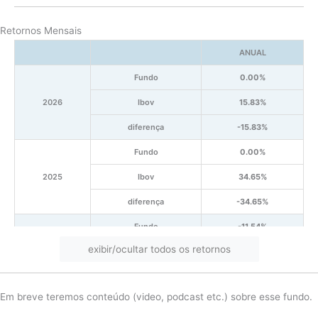
Retornos Mensais
ANUAL
Fundo
0.00%
2026
Ibov
15.83%
diferença
-15.83%
Fundo
0.00%
2025
Ibov
34.65%
diferença
-34.65%
Fundo
-11.54%
exibir/ocultar todos os retornos
2024
Ibov
-7.21%
diferença
-4.33%
Em breve teremos conteúdo (video, podcast etc.) sobre esse fundo.
Fundo
30.57%