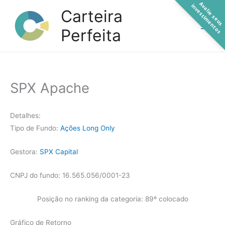
A
a
l
i
e
s
e
u
s
n
v
e
s
t
i
m
e
n
t
o
Ir
v
i
s
Carteira
para
Perfeita
o
conteúdo
SPX Apache
Detalhes:
Tipo de Fundo:
Ações Long Only
Gestora:
SPX Capital
CNPJ do fundo: 16.565.056/0001-23
Posição no ranking da categoria: 89º colocado
Gráfico de Retorno