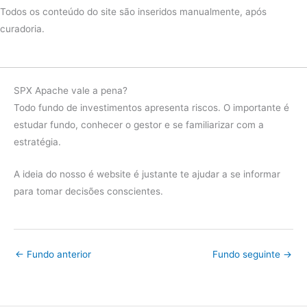
2023
Ibov
26.57%
Todos os conteúdo do site são inseridos manualmente, após
curadoria.
diferença
4.01%
Fundo
4.59%
2022
Ibov
14.31%
SPX Apache vale a pena?
diferença
-9.73%
Todo fundo de investimentos apresenta riscos. O importante é
estudar fundo, conhecer o gestor e se familiarizar com a
Fundo
-5.46%
estratégia.
2021
Ibov
-11.77%
A ideia do nosso é website é justante te ajudar a se informar
diferença
6.31%
para tomar decisões conscientes.
Fundo
-3.23%
2020
Ibov
2.78%
diferença
-6.01%
←
Fundo anterior
Fundo seguinte
→
Fundo
29.58%
2019
Ibov
24.46%