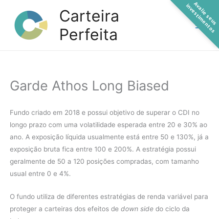
A
a
l
i
e
s
e
u
s
n
v
e
s
t
i
m
e
n
t
o
Ir
v
i
s
Carteira
para
Perfeita
o
conteúdo
Garde Athos Long Biased
Fundo criado em 2018 e possui objetivo de superar o CDI no
longo prazo com uma volatilidade esperada entre 20 e 30% ao
ano. A exposição líquida usualmente está entre 50 e 130%, já a
exposição bruta fica entre 100 e 200%. A estratégia possui
geralmente de 50 a 120 posições compradas, com tamanho
usual entre 0 e 4%.
O fundo utiliza de diferentes estratégias de renda variável para
proteger a carteiras dos efeitos de
down side
do ciclo da