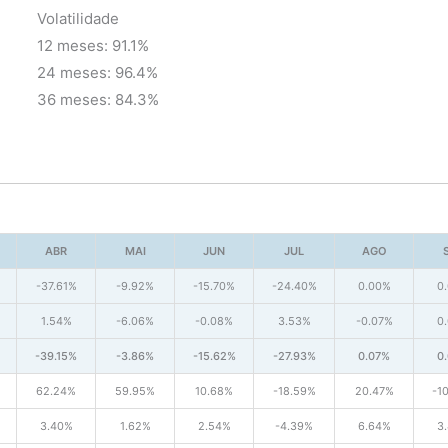
Volatilidade
12 meses: 91.1%
24 meses: 96.4%
36 meses: 84.3%
ABR
MAI
JUN
JUL
AGO
-37.61%
-9.92%
-15.70%
-24.40%
0.00%
0
1.54%
-6.06%
-0.08%
3.53%
-0.07%
0
-39.15%
-3.86%
-15.62%
-27.93%
0.07%
0
62.24%
59.95%
10.68%
-18.59%
20.47%
-1
3.40%
1.62%
2.54%
-4.39%
6.64%
3