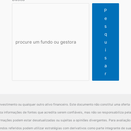
P
e
s
q
u
i
s
a
r
nvestimento ou qualquer outro ativo financeiro. Este documento não constitui uma oferta 
iliza informações de fontes que acredita serem confiáveis, mas não se responsabiliza pe
ormações podem estar desatualizadas ou sujeitas a opiniões divergentes. Para avaliaçã
ndos referidos podem utilizar estratégias com derivativos como parte integrante de sua 