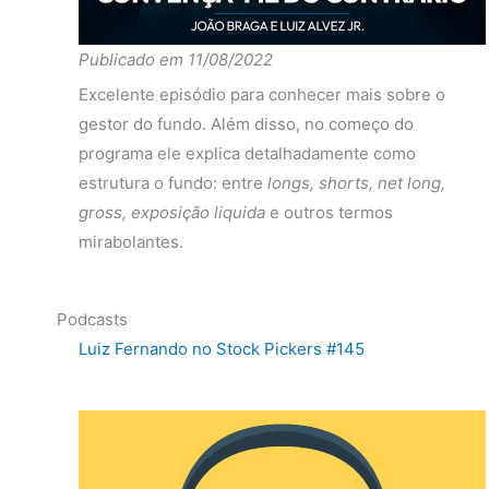
Fundo
-16.20%
18.49%
-15.28%
Publicado em 11/08/2022
2020
Ibov
-4.67%
-0.78%
-31.06%
Excelente episódio para conhecer mais sobre o
diferença
-11.53%
19.27%
15.78%
gestor do fundo. Além disso, no começo do
Fundo
21.55%
-4.08%
-0.52%
programa ele explica detalhadamente como
2019
Ibov
9.37%
-2.29%
0.31%
estrutura o fundo: entre
longs,
shorts, net long,
gross, exposição liquida
e outros termos
diferença
12.18%
-1.79%
-0.83%
mirabolantes.
Fundo
32.23%
9.47%
-2.10%
2018
Ibov
9.19%
-2.42%
-0.08%
Podcasts
diferença
23.04%
11.90%
-2.02%
Luiz Fernando no Stock Pickers #145
Fundo
6.77%
8.00%
18.29%
2017
Ibov
7.77%
3.38%
-3.16%
diferença
-1.00%
4.61%
21.45%
Fundo
-43.50%
19.27%
81.06%