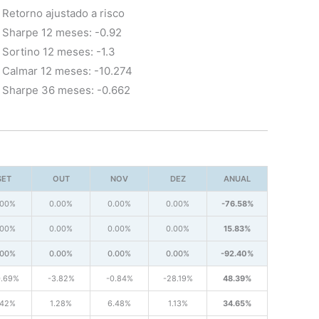
Retorno ajustado a risco
Sharpe 12 meses: -0.92
Sortino 12 meses: -1.3
Calmar 12 meses: -10.274
Sharpe 36 meses: -0.662
SET
OUT
NOV
DEZ
ANUAL
.00%
0.00%
0.00%
0.00%
-76.58%
.00%
0.00%
0.00%
0.00%
15.83%
.00%
0.00%
0.00%
0.00%
-92.40%
0.69%
-3.82%
-0.84%
-28.19%
48.39%
.42%
1.28%
6.48%
1.13%
34.65%