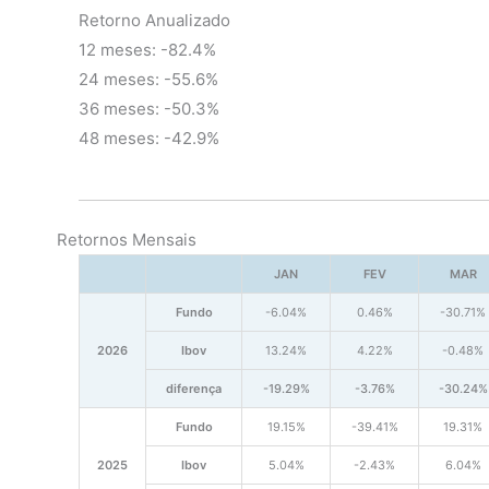
Retorno Anualizado
12 meses: -82.4%
24 meses: -55.6%
36 meses: -50.3%
48 meses: -42.9%
Retornos Mensais
JAN
FEV
MAR
Fundo
-6.04%
0.46%
-30.71%
2026
Ibov
13.24%
4.22%
-0.48%
diferença
-19.29%
-3.76%
-30.24%
Fundo
19.15%
-39.41%
19.31%
2025
Ibov
5.04%
-2.43%
6.04%