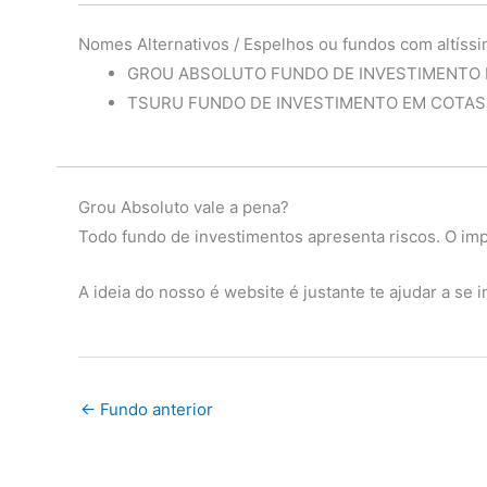
2022
Ibov
8.06%
0.85%
4.05
Nomes Alternativos / Espelhos ou fundos com altíssi
GROU ABSOLUTO FUNDO DE INVESTIMENTO 
diferença
-8.59%
-3.17%
3.06
TSURU FUNDO DE INVESTIMENTO EM COTAS
Fundo
-3.38%
0.69%
-2.14
2021
Ibov
-2.14%
-5.16%
6.29
diferença
-1.24%
5.85%
-8.42
Grou Absoluto vale a pena?
Fundo
2.16%
-7.17%
-33.2
Todo fundo de investimentos apresenta riscos. O impo
2020
Ibov
-4.67%
-0.78%
-31.06
A ideia do nosso é website é justante te ajudar a se
diferença
6.83%
-6.40%
-2.14
Fundo
7.17%
-0.19%
-1.24
2019
Ibov
9.37%
-2.29%
0.31%
←
Fundo anterior
diferença
-2.19%
2.10%
-1.55
Fundo
6.79%
-0.07%
1.16%