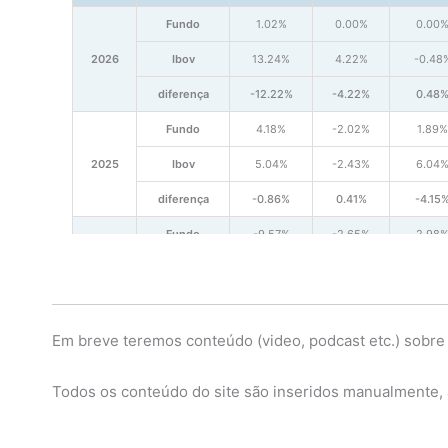
Fundo
1.02%
0.00%
0.00
2026
Ibov
13.24%
4.22%
-0.48
diferença
-12.22%
-4.22%
0.48
Fundo
4.18%
-2.02%
1.89%
2025
Ibov
5.04%
-2.43%
6.04
diferença
-0.86%
0.41%
-4.15
Fundo
-9.57%
-2.65%
2.98
2024
Ibov
-3.74%
1.79%
-0.73
diferença
-5.83%
-4.44%
3.71%
Em breve teremos conteúdo (video, podcast etc.) sobre
Fundo
4.34%
-2.25%
-3.10
2023
Ibov
7.03%
-6.17%
-2.63
Todos os conteúdo do site são inseridos manualmente, 
diferença
-2.68%
3.92%
-0.47
Fundo
-0.54%
-2.31%
7.11%