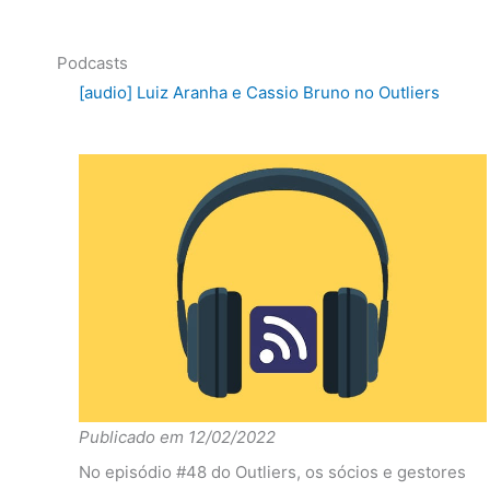
2016
Ibov
-3.57%
6.28%
14.69
Podcasts
diferença
-0.56%
-0.28%
-1.79
[audio] Luiz Aranha e Cassio Bruno no Outliers
Fundo
-9.88%
12.79%
0.77%
2015
Ibov
-3.49%
8.50%
-1.02
diferença
-6.39%
4.29%
1.79%
Fundo
0.00%
0.00%
0.00%
2014
Ibov
0.00%
0.00%
0.00%
diferença
0.00%
0.00%
0.00%
Publicado em 12/02/2022
No episódio #48 do Outliers, os sócios e gestores