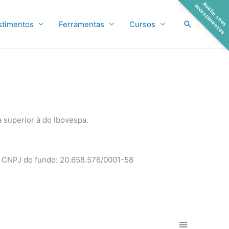
A
a
l
i
e
s
e
u
s
n
v
e
s
t
i
m
e
n
t
o
v
i
s
Pesquisar
stimentos
Ferramentas
Cursos
 superior à do Ibovespa.
CNPJ do fundo: 20.658.576/0001-58