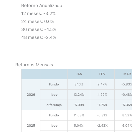
Retorno Anualizado
12 meses: -3.2%
24 meses: 0.6%
36 meses: -4.5%
48 meses: -2.4%
Retornos Mensais
JAN
FEV
MAR
Fundo
8.16%
2.47%
-5.83
2026
Ibov
13.24%
4.22%
-0.48
diferença
-5.09%
-1.75%
-5.35
Fundo
11.63%
-6.31%
8.52%
2025
Ibov
5.04%
-2.43%
6.04%