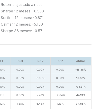
Retorno ajustado a risco
Sharpe 12 meses: -0.558
Sortino 12 meses: -0.871
Calmar 12 meses: -5.156
Sharpe 36 meses: -0.57
ET
OUT
NOV
DEZ
ANUAL
.00%
0.00%
0.00%
0.00%
-15.38%
.00%
0.00%
0.00%
0.00%
15.83%
.00%
0.00%
0.00%
0.00%
-31.21%
.10%
0.60%
7.28%
-2.64%
44.13%
.42%
1.28%
6.48%
1.13%
34.65%