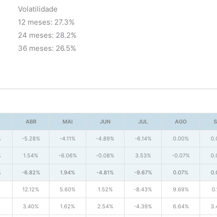
Volatilidade
12 meses: 27.3%
24 meses: 28.2%
36 meses: 26.5%
ABR
MAI
JUN
JUL
AGO
S
%
-5.28%
-4.11%
-4.89%
-6.14%
0.00%
0
%
1.54%
-6.06%
-0.08%
3.53%
-0.07%
0
%
-6.82%
1.94%
-4.81%
-9.67%
0.07%
0
12.12%
5.60%
1.52%
-8.43%
9.69%
0
3.40%
1.62%
2.54%
-4.39%
6.64%
3