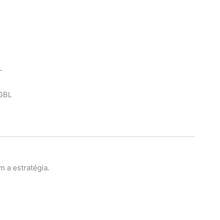
L
GBL
m a estratégia.