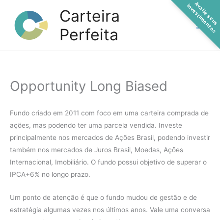
A
a
l
i
e
s
e
u
s
n
v
e
s
t
i
m
e
n
t
o
Ir
v
i
s
Carteira
para
Perfeita
o
conteúdo
Opportunity Long Biased
Fundo criado em 2011 com foco em uma carteira comprada de
ações, mas podendo ter uma parcela vendida. Investe
principalmente nos mercados de Ações Brasil, podendo investir
também nos mercados de Juros Brasil, Moedas, Ações
Internacional, Imobiliário. O fundo possui objetivo de superar o
IPCA+6% no longo prazo.
Um ponto de atenção é que o fundo mudou de gestão e de
estratégia algumas vezes nos últimos anos. Vale uma conversa