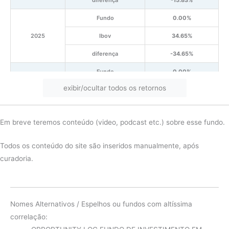
Fundo
0.00%
2025
Ibov
34.65%
diferença
-34.65%
Fundo
0.00%
exibir/ocultar todos os retornos
2024
Ibov
-7.21%
diferença
7.21%
Em breve teremos conteúdo (video, podcast etc.) sobre esse fundo.
Fundo
21.51%
2023
Ibov
26.57%
Todos os conteúdo do site são inseridos manualmente, após
curadoria.
diferença
-5.06%
Fundo
-24.42%
2022
Ibov
14.31%
Nomes Alternativos / Espelhos ou fundos com altíssima
diferença
-38.73%
correlação: