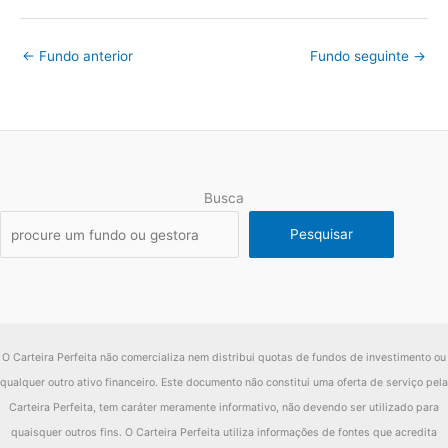
2017
Ibov
19.76%
diferença
-7.06%
←
Fundo anterior
Fundo seguinte
→
Fundo
24.48%
2016
Ibov
43.56%
diferença
-19.08%
Fundo
4.24%
Busca
2015
Ibov
-16.47%
Pesquisar
diferença
20.70%
Fundo
10.41%
2014
Ibov
-5.83%
O Carteira Perfeita não comercializa nem distribui quotas de fundos de investimento ou
diferença
16.24%
qualquer outro ativo financeiro. Este documento não constitui uma oferta de serviço pela
Fundo
0.67%
Carteira Perfeita, tem caráter meramente informativo, não devendo ser utilizado para
quaisquer outros fins. O Carteira Perfeita utiliza informações de fontes que acredita
2013
Ibov
-5.44%