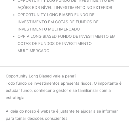
OPPORTUNITY LOG FUNDO DE INVESTIMENTO EM
Fundo
-11.13%
AÇÕES BDR NÍVEL I INVESTIMENTO NO EXTERIOR
2021
Ibov
-11.77%
OPPORTUNITY LONG BIASED FUNDO DE
INVESTIMENTO EM COTAS DE FUNDOS DE
diferença
0.64%
INVESTIMENTO MULTIMERCADO
Fundo
11.67%
OPP A LONG BIASED FUNDO DE INVESTIMENTO EM
2020
Ibov
2.78%
COTAS DE FUNDOS DE INVESTIMENTO
MULTIMERCADO
diferença
8.89%
Fundo
40.56%
2019
Ibov
24.46%
Opportunity Long Biased vale a pena?
diferença
16.10%
Todo fundo de investimentos apresenta riscos. O importante é
estudar fundo, conhecer o gestor e se familiarizar com a
Fundo
14.58%
estratégia.
2018
Ibov
6.96%
A ideia do nosso é website é justante te ajudar a se informar
diferença
7.63%
para tomar decisões conscientes.
Fundo
12.70%