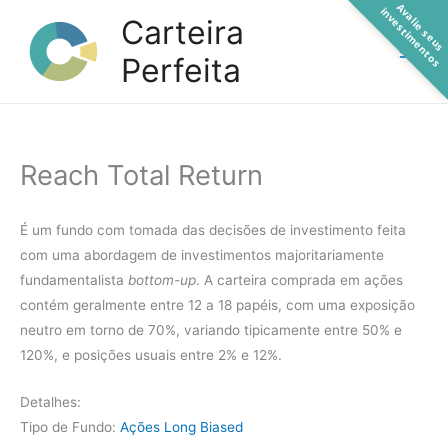
A
a
l
i
e
s
e
u
s
n
v
e
s
t
i
m
e
n
t
o
Ir
v
i
s
Carteira
para
Perfeita
o
conteúdo
Reach Total Return
É um fundo com tomada das decisões de investimento feita
com uma abordagem de investimentos majoritariamente
fundamentalista
bottom-up
. A carteira comprada em ações
contém geralmente entre 12 a 18 papéis, com uma exposição
neutro em torno de 70%, variando tipicamente entre 50% e
120%, e posições usuais entre 2% e 12%.
Detalhes:
Tipo de Fundo:
Ações Long Biased