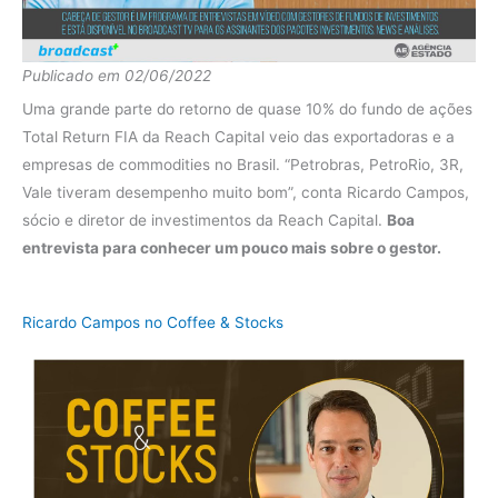
Fundo
15.07%
2020
Ibov
2.78%
Publicado em 02/06/2022
diferença
12.29%
Uma grande parte do retorno de quase 10% do fundo de ações
Fundo
38.45%
Total Return FIA da Reach Capital veio das exportadoras e a
empresas de commodities no Brasil. “Petrobras, PetroRio, 3R,
2019
Ibov
24.46%
Vale tiveram desempenho muito bom”, conta Ricardo Campos,
diferença
13.99%
sócio e diretor de investimentos da Reach Capital.
Boa
entrevista para conhecer um pouco mais sobre o gestor.
Fundo
27.39%
2018
Ibov
6.96%
Ricardo Campos no Coffee & Stocks
diferença
20.44%
Fundo
52.08%
2017
Ibov
19.76%
diferença
32.32%
Fundo
0.04%