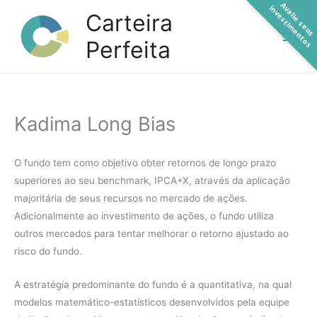
A
a
l
i
e
s
e
u
s
n
v
e
s
t
i
m
e
n
t
o
Ir
v
i
s
Carteira
para
Perfeita
o
conteúdo
Kadima Long Bias
O fundo tem como objetivo obter retornos de longo prazo
superiores ao seu benchmark, IPCA+X, através da aplicação
majoritária de seus recursos no mercado de ações.
Adicionalmente ao investimento de ações, o fundo utiliza
outros mercados para tentar melhorar o retorno ajustado ao
risco do fundo.
A estratégia predominante do fundo é a quantitativa, na qual
modelos matemático-estatísticos desenvolvidos pela equipe