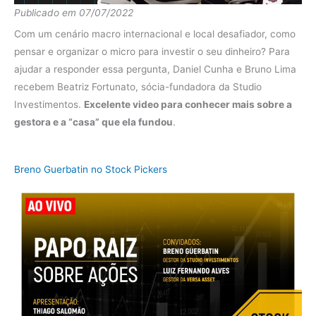
Publicado em 07/07/2022
diferença
3.09%
Com um cenário macro internacional e local desafiador, como
Fundo
41.07%
pensar e organizar o micro para investir o seu dinheiro? Para
ajudar a responder essa pergunta, Daniel Cunha e Bruno Lima
2019
Ibov
24.46%
recebem Beatriz Fortunato, sócia-fundadora da Studio
diferença
16.61%
Investimentos.
Excelente video para conhecer mais sobre a
gestora e a “casa” que ela fundou
.
Fundo
18.07%
2018
Ibov
6.96%
Breno Guerbatin no Stock Pickers
diferença
11.11%
Fundo
24.66%
2017
Ibov
19.76%
diferença
4.90%
Fundo
26.87%
2016
Ibov
43.56%