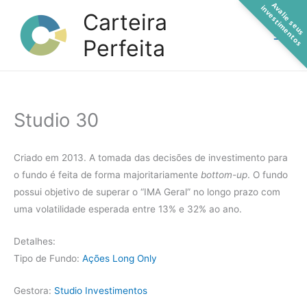
A
a
l
i
e
s
e
u
s
n
v
e
s
t
i
m
e
n
t
o
Ir
v
i
s
Carteira
para
Perfeita
o
conteúdo
Studio 30
Criado em 2013. A tomada das decisões de investimento para
o fundo é feita de forma majoritariamente
bottom-up
. O fundo
possui objetivo de superar o “IMA Geral” no longo prazo com
uma volatilidade esperada entre 13% e 32% ao ano.
Detalhes:
Tipo de Fundo:
Ações Long Only
Gestora:
Studio Investimentos