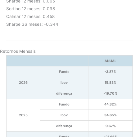
Sharpe 12 meses: 0.065
Sortino 12 meses: 0.098
Calmar 12 meses: 0.458
Sharpe 36 meses: -0.344
Retornos Mensais
ANUAL
Fundo
-3.87%
2026
Ibov
15.83%
diferença
-19.70%
Fundo
44.32%
2025
Ibov
34.65%
diferença
9.67%
Fundo
-21.66%