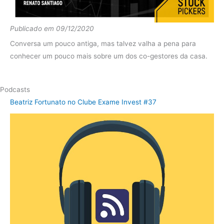
diferença
-16.69%
Fundo
10.37%
Publicado em 09/12/2020
2015
Ibov
-16.47%
Conversa um pouco antiga, mas talvez valha a pena para
conhecer um pouco mais sobre um dos co-gestores da casa.
diferença
26.84%
Fundo
-10.19%
Podcasts
2014
Ibov
-5.83%
Beatriz Fortunato no Clube Exame Invest #37
diferença
-4.36%
Fundo
5.06%
2013
Ibov
-6.99%
diferença
12.05%