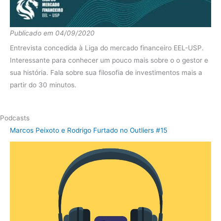
Fundo
19.46%
2012
Ibov
10.39%
Publicado em 04/09/2020
Entrevista concedida à Liga do mercado financeiro EEL-USP.
diferença
9.07%
Interessante para conhecer um pouco mais sobre o o gestor e
sua história. Fala sobre sua filosofia de investimentos mais a
partir do 30 minutos.
Podcasts
Marcos Peixoto e Rodrigo Furtado no Outliers #15