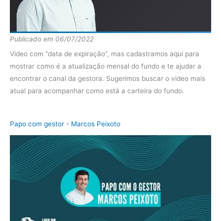
diferença
8.58%
Fundo
48.14%
Publicado em 06/07/2022
2016
Ibov
43.56%
Video com “data de expiração”, mas cadastramos aqui para
diferença
4.58%
mostrar como é a atualização mensal do fundo e te ajudar a
encontrar o canal da gestora. Sugerimos buscar o video mais
Fundo
-4.66%
atual para acompanhar como está a carteira do fundo.
2015
Ibov
-16.47%
diferença
11.81%
Papo com gestor - Marcos Peixoto
Fundo
3.72%
2014
Ibov
-5.83%
diferença
9.55%
Fundo
-2.32%
2013
Ibov
-15.30%
diferença
12.99%