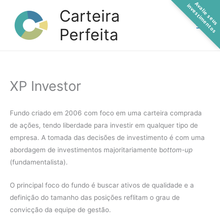
A
a
l
i
e
s
e
u
s
n
v
e
s
t
i
m
e
n
t
o
Ir
v
i
s
Carteira
para
Perfeita
o
conteúdo
XP Investor
Fundo criado em 2006 com foco em uma carteira comprada
de ações, tendo liberdade para investir em qualquer tipo de
empresa. A tomada das decisões de investimento é com uma
abordagem de investimentos majoritariamente b
ottom-up
(fundamentalista).
O principal foco do fundo é buscar ativos de qualidade e a
definição do tamanho das posições reflitam o grau de
convicção da equipe de gestão.