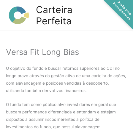
A
a
l
i
e
s
e
u
s
n
v
e
s
t
i
m
e
n
t
o
Ir
v
i
s
Carteira
para
Perfeita
o
conteúdo
Versa Fit Long Bias
O objetivo do fundo é buscar retornos superiores ao CDI no
longo prazo através da gestão ativa de uma carteira de ações,
com alavancagem e posições vendidas à descoberto,
utilizando também derivativos financeiros.
O fundo tem como público alvo investidores em geral que
buscam performance diferenciada e entendam e estejam
dispostos a assumir riscos inerentes a política de
investimentos do fundo, que possui alavancagem.