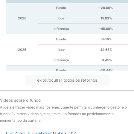
Fundo
-29.86%
2026
Ibov
15.83%
diferença
-45.69%
Fundo
34.19%
2025
Ibov
34.65%
diferença
-0.45%
Fundo
-35.44%
exibir/ocultar todos os retornos
2024
Ibov
-7.21%
diferença
-28.23%
Videos sobre o fundo
Fundo
-0.01%
A ideia é trazer video mais "perenes", que te permitam conhecer o gestor e o
2023
Ibov
26.57%
fundo. Evitamos videos que sejam muito focados no posicionamento
momentâneo da carteira.
diferença
-26.58%
Luiz Alves Jr. no Market Makers #07
Fundo
-19.77%