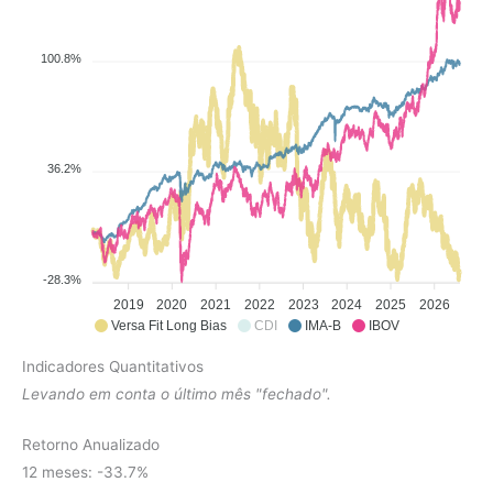
100.8%
36.2%
-28.3%
2019
2020
2021
2022
2023
2024
2025
2026
Versa Fit Long Bias
CDI
IMA-B
IBOV
Indicadores Quantitativos
Levando em conta o último mês "fechado".
Retorno Anualizado
12 meses: -33.7%