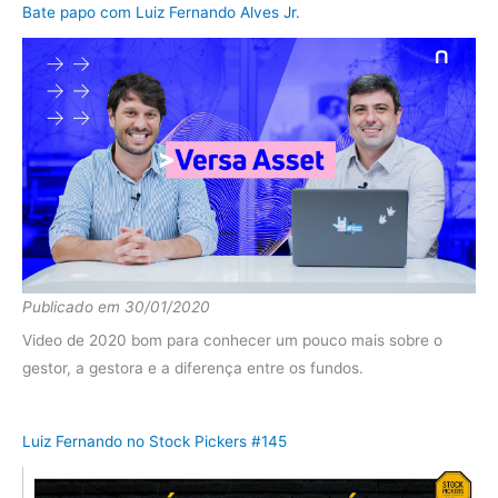
2018
Ibov
0.16%
Bate papo com Luiz Fernando Alves Jr.
diferença
-6.95%
Publicado em 30/01/2020
Video de 2020 bom para conhecer um pouco mais sobre o
gestor, a gestora e a diferença entre os fundos.
Luiz Fernando no Stock Pickers #145