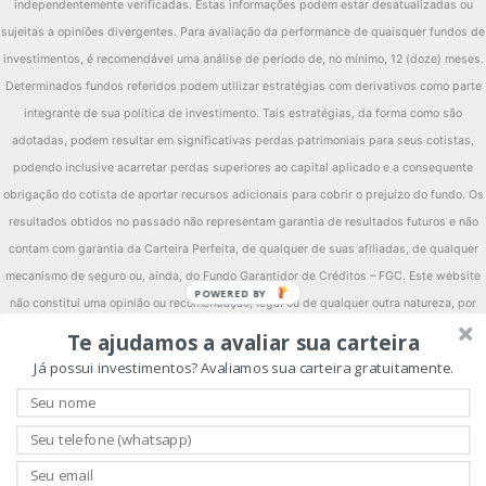
independentemente verificadas. Estas informações podem estar desatualizadas ou
sujeitas a opiniões divergentes. Para avaliação da performance de quaisquer fundos de
investimentos, é recomendável uma análise de período de, no mínimo, 12 (doze) meses.
Determinados fundos referidos podem utilizar estratégias com derivativos como parte
integrante de sua política de investimento. Tais estratégias, da forma como são
adotadas, podem resultar em significativas perdas patrimoniais para seus cotistas,
podendo inclusive acarretar perdas superiores ao capital aplicado e a consequente
obrigação do cotista de aportar recursos adicionais para cobrir o prejuízo do fundo. Os
resultados obtidos no passado não representam garantia de resultados futuros e não
contam com garantia da Carteira Perfeita, de qualquer de suas afiliadas, de qualquer
mecanismo de seguro ou, ainda, do Fundo Garantidor de Créditos – FGC. Este website
POWERED BY
não constitui uma opinião ou recomendação, legal ou de qualquer outra natureza, por
parte da Carteira Perfeita, e não leva em consideração a situação particular de qualquer
Te ajudamos a avaliar sua carteira
pessoa. A utilização das informações aqui contidas se dará exclusivamente por conta e
Já possui investimentos? Avaliamos sua carteira gratuitamente.
risco de seu usuário. Antes de tomar qualquer decisão acerca de seus investimentos, a
Carteira Perfeita recomenda ao interessado que consulte seu próprio consultor legal. Ao
investidor é recomendada a leitura cuidadosa dos regulamentos dos fundos e dos
prospectos, se houver, ao aplicar seus recursos. Investimentos implicam na exposição a